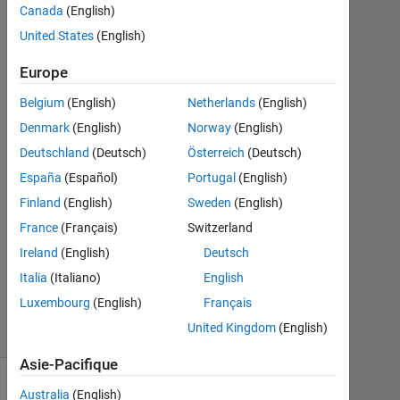
Canada
(English)
United States
(English)
Xiaohong
shen
Europe
7
Juin
Belgium
(English)
Netherlands
(English)
2023
Denmark
(English)
Norway
(English)
1
Deutschland
(Deutsch)
Österreich
(Deutsch)
Réponse
España
(Español)
Portugal
(English)
Mise
Finland
(English)
Sweden
(English)
à
France
(Français)
Switzerland
jour
Ireland
(English)
Deutsch
8
Juin
Italia
(Italiano)
English
2023
Luxembourg
(English)
Français
39 Vues
United Kingdom
(English)
(30 jours)
Asie-Pacifique
Australia
(English)