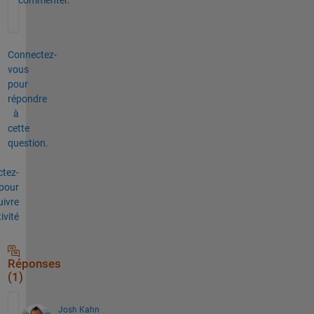
Connectez-
vous
pour
répondre
à
cette
question.
tez-
pour
uivre
tivité
Réponses
(1)
Josh Kahn