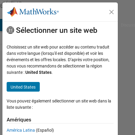
Passer au contenu
MATLAB
Answers
AB Answers
File Exchange
Cody
AI Chat Playground
Discuss
Sélectionner un site web
Choisissez un site web pour accéder au contenu traduit
dans votre langue (lorsqu'il est disponible) et voir les
Why does
événements et les offres locales. D’après votre position,
nous vous recommandons de sélectionner la région
meanEffectSize()
suivante :
United States
.
use sqrt((varX +
varY)/2) for the
United States
paired cohensD
Vous pouvez également sélectionner un site web dans la
calculation?
liste suivante :
Amériques
Samantha
Michalka
América Latina
(Español)
10