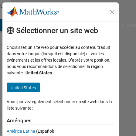
Passer au contenu
MATLAB
Answers
AB Answers
File Exchange
Cody
AI Chat Playground
Discuss
Sélectionner un site web
Choisissez un site web pour accéder au contenu traduit
dans votre langue (lorsqu'il est disponible) et voir les
How to
événements et les offres locales. D’après votre position,
nous vous recommandons de sélectionner la région
dispaly
suivante :
United States
.
result
value?
United States
Vous pouvez également sélectionner un site web dans la
Mira
liste suivante :
le
13
Amériques
Juin
2023
América Latina
(Español)