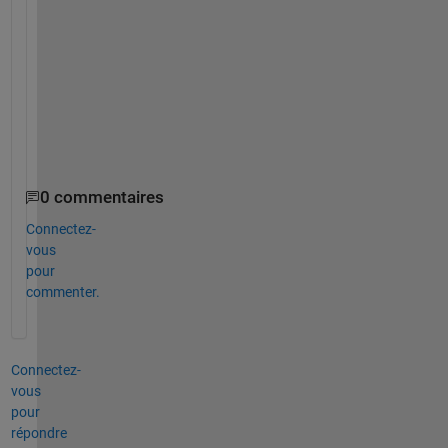
s
n
'
t 
w
o
r
k
0 commentaires
Connectez-
vous
pour
commenter.
Connectez-
vous
pour
répondre