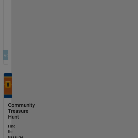
Community
Treasure
Hunt
Find
the
treasures