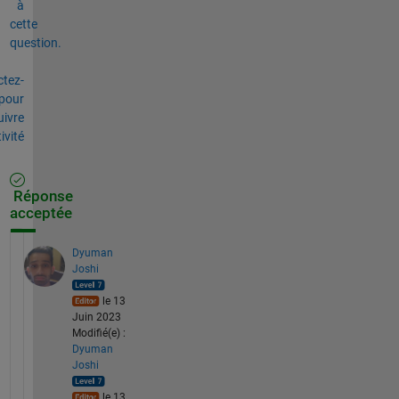
à
cette
question.
tez-
pour
uivre
tivité
Réponse
acceptée
Dyuman
Joshi
le 13
Juin 2023
Modifié(e) :
Dyuman
Joshi
le 13