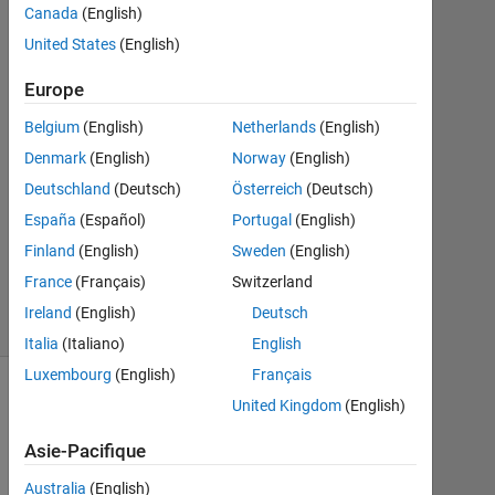
1
Canada
(English)
Réponse
United States
(English)
Réponse
Europe
acceptée
Belgium
(English)
Netherlands
(English)
Mise
Denmark
(English)
Norway
(English)
à
Deutschland
(Deutsch)
Österreich
(Deutsch)
jour
España
(Español)
Portugal
(English)
13
Finland
(English)
Sweden
(English)
Juin
2023
France
(Français)
Switzerland
11 Vues
Ireland
(English)
Deutsch
(30 jours)
Italia
(Italiano)
English
Luxembourg
(English)
Français
United Kingdom
(English)
Asie-Pacifique
Australia
(English)