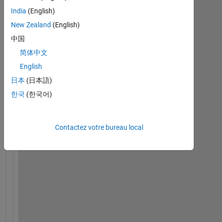
India
(English)
New Zealand
(English)
中国
h
e
简体中文
l
English
l
日本
(日本語)
o 
e
한국
(한국어)
v
e
r
Contactez votre bureau local
y 
o
n
e 
I 
w
a
n