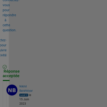
vous
pour
répondre
à
cette
question.
tez-
pour
uivre
tivité
Réponse
acceptée
Nikhil
Baishkiyar
le
15 Juin
2023