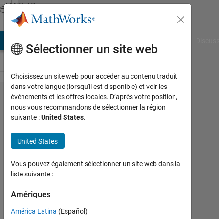
Passer au contenu
MATLAB
Answers
AB Answers
File Exchange
Cody
AI Chat Playground
Discuss
Sélectionner un site web
Choisissez un site web pour accéder au contenu traduit
dans votre langue (lorsqu'il est disponible) et voir les
How to
événements et les offres locales. D’après votre position,
nous vous recommandons de sélectionner la région
add
suivante :
United States
.
extension
to files
United States
using
Vous pouvez également sélectionner un site web dans la
MATLAB
liste suivante :
Amériques
Masha
20
América Latina
(Español)