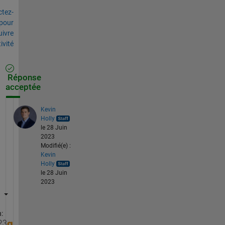
tez-
pour
uivre
tivité
Réponse
acceptée
Kevin
Holly
le 28 Juin
2023
Modifié(e) :
Kevin
Holly
le 28 Juin
2023
: