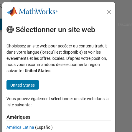
Passer au contenu
MATLAB
Answers
AB Answers
File Exchange
Cody
AI Chat Playground
Discuss
Sélectionner un site web
Choisissez un site web pour accéder au contenu traduit
dans votre langue (lorsqu'il est disponible) et voir les
How to
événements et les offres locales. D’après votre position,
nous vous recommandons de sélectionner la région
fix
suivante :
United States
.
table
variable
United States
related
Vous pouvez également sélectionner un site web dans la
error?
liste suivante :
Amériques
Sanchit
25
América Latina
(Español)