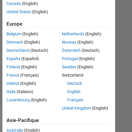
Juil
Canada
(English)
2023
United States
(English)
2
Réponses
Europe
Réponse
Belgium
(English)
Netherlands
(English)
acceptée
Denmark
(English)
Norway
(English)
Deutschland
(Deutsch)
Österreich
(Deutsch)
Mise
España
(Español)
Portugal
(English)
à
jour
Finland
(English)
Sweden
(English)
27
France
(Français)
Switzerland
Juil
Ireland
(English)
Deutsch
2023
19 Vues
Italia
(Italiano)
English
(30 jours)
Luxembourg
(English)
Français
United Kingdom
(English)
Asie-Pacifique
Australia
(English)