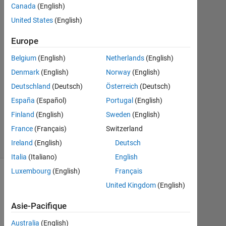
Canada
(English)
Juil
United States
(English)
2023
1
Europe
Réponse
Belgium
(English)
Netherlands
(English)
Mise
Denmark
(English)
Norway
(English)
à
Deutschland
(Deutsch)
Österreich
(Deutsch)
jour
23
España
(Español)
Portugal
(English)
Août
Finland
(English)
Sweden
(English)
2023
France
(Français)
Switzerland
20 Vues
Ireland
(English)
Deutsch
(30 jours)
Italia
(Italiano)
English
Luxembourg
(English)
Français
United Kingdom
(English)
Asie-Pacifique
Australia
(English)