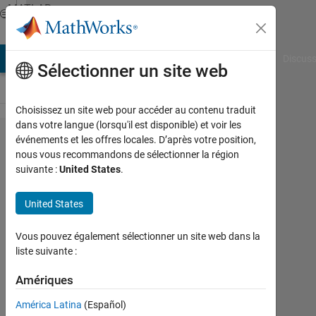
Passer au contenu
MATLAB
Answers
AB Answers
File Exchange
Cody
AI Chat Playground
Discuss
Sélectionner un site web
Choisissez un site web pour accéder au contenu traduit
dans votre langue (lorsqu'il est disponible) et voir les
Send data
événements et les offres locales. D’après votre position,
nous vous recommandons de sélectionner la région
via UART
suivante :
United States
.
from
STM32
United States
board
Vous pouvez également sélectionner un site web dans la
under
liste suivante :
Embedded
Amériques
Coder
América Latina
(Español)