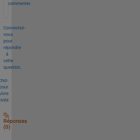
commenter.
Connectez-
vous
pour
répondre
à
cette
question.
tez-
pour
uivre
tivité
Réponses
(0)