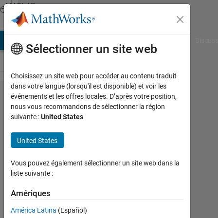
Passer au contenu
MATLAB
Answers
AB Answers
File Exchange
Cody
AI Chat Playground
Discuss
Sélectionner un site web
Choisissez un site web pour accéder au contenu traduit
dans votre langue (lorsqu'il est disponible) et voir les
How to
événements et les offres locales. D’après votre position,
nous vous recommandons de sélectionner la région
generate
suivante :
United States
.
*.sdf
(system
United States
description
Vous pouvez également sélectionner un site web dans la
file) from
liste suivante :
model ???
Amériques
galaxy
América Latina
(Español)