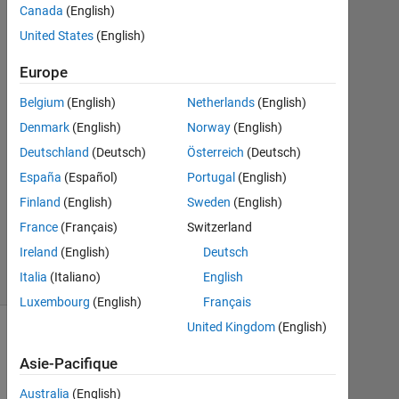
Canada
(English)
5
United States
(English)
Août
2023
Europe
0
Réponses
Belgium
(English)
Netherlands
(English)
Denmark
(English)
Norway
(English)
Mise
Deutschland
(Deutsch)
Österreich
(Deutsch)
à
España
(Español)
Portugal
(English)
jour
5
Finland
(English)
Sweden
(English)
Août
France
(Français)
Switzerland
2023
Ireland
(English)
Deutsch
13 Vues
Italia
(Italiano)
English
(30 jours)
Luxembourg
(English)
Français
United Kingdom
(English)
Asie-Pacifique
Australia
(English)