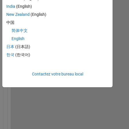
India
(English)
New Zealand
(English)
中国
H
简体中文
i 
English
a
日本
(日本語)
l
l
한국
(한국어)
,
Contactez votre bureau local
I 
r
e
m
e
m
b
e
r 
t