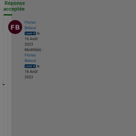
Réponse
acceptée
Florian
Bidaud
le
16 Août
2023
Modifié(e) :
Florian
Bidaud
le
16 Août
2023
S
o
m
e
t