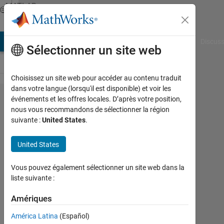
Passer au contenu
MATLAB
Answers
AB Answers
File Exchange
Cody
AI Chat Playground
Discuss
Sélectionner un site web
Choisissez un site web pour accéder au contenu traduit
dans votre langue (lorsqu'il est disponible) et voir les
Mean
événements et les offres locales. D’après votre position,
nous vous recommandons de sélectionner la région
of cell
suivante :
United States
.
array
with
United States
non-
Vous pouvez également sélectionner un site web dans la
uniform
liste suivante :
cell
Amériques
array
size
América Latina
(Español)