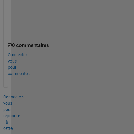
y 
c
o
d
e
?
0 commentaires
Connectez-
vous
pour
commenter.
Connectez-
vous
pour
répondre
à
cette