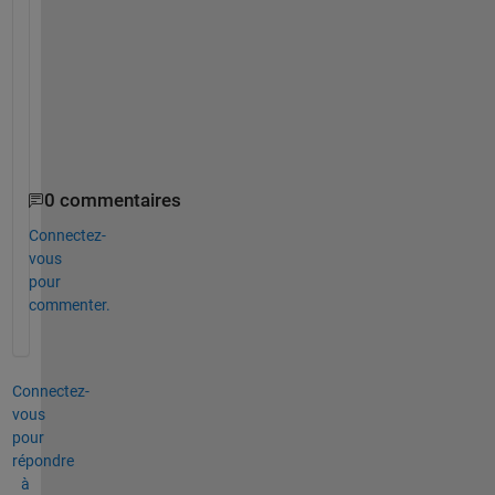
T
h
a
n
k
s
0 commentaires
Connectez-
vous
pour
commenter.
Connectez-
vous
pour
répondre
à