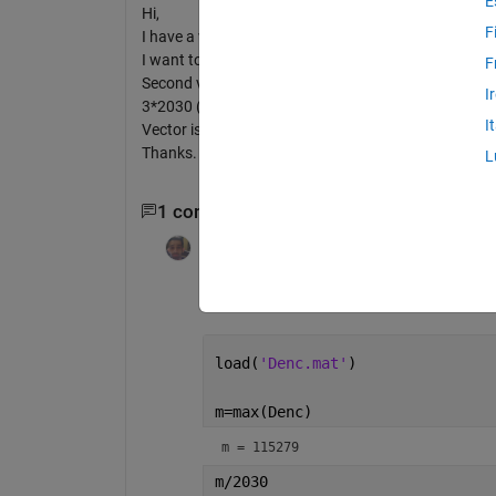
E
Hi,
F
I have a vector which consists of increasing number
I want to split the vector into 54 parts based on mul
F
Second vector should contain all numbers from 2030 
I
3*2030 (6090), etc.
I
Vector is attached.
Thanks.
L
1 commentaire
Dyuman Joshi
le 18 Sep 2023
Denc.mat
load(
'Denc.mat'
)
m=max(Denc)
m = 115279
m/2030