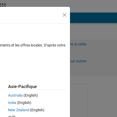
Plus
Connectez-vous pour répondre à cette
ments et les offres locales. D’après votre
question.
Partager
Connectez-vous pour suivre
l’activité
Asie-Pacifique
Question posée :
Australia
(English)
Konvictus177
India
(English)
le 18 Sep 2023
New Zealand
(English)
Réponse apportée :