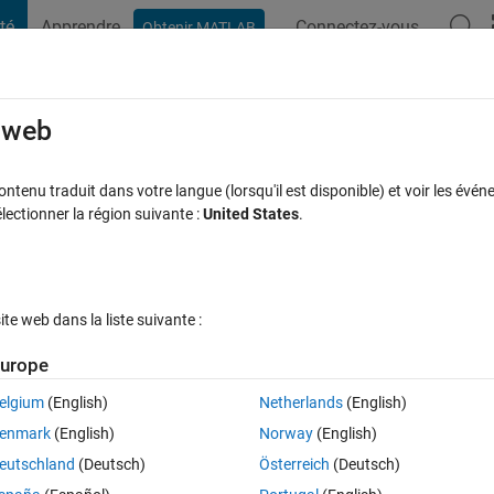
té
Apprendre
Connectez-vous
Obtenir MATLAB
t Playground
Discussions
Compétitions
Blogs
Publication
rcourir
FAQ MATLAB
Plus
e web
 unqueal parts based on multiples of n
tenu traduit dans votre langue (lorsqu'il est disponible) et voir les événe
ctionner la région suivante :
United States
.
éponse acceptée
Mise à jour 18 Sep 2023
15 Vues (30 jours)
e web dans la liste suivante :
urope
elgium
(English)
Netherlands
(English)
0 votes
enmark
(English)
Norway
(English)
eutschland
(Deutsch)
Österreich
(Deutsch)