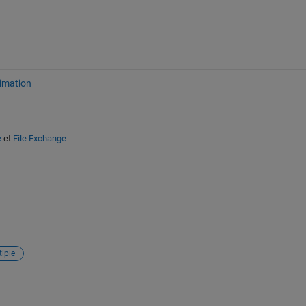
imation
e
et
File Exchange
iple