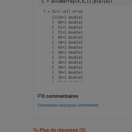
C = accumarray(X,D,[],@(a){a})
C = 
51×1 cell array
    {1116×1 double}

    {  60×1 double}

    {  51×1 double}

    {  51×1 double}

    {  60×1 double}

    {  58×1 double}

    {  43×1 double}

    {  36×1 double}

    {  32×1 double}

    {  30×1 double}

    {  30×1 double}

    {  30×1 double}

    {  32×1 double}

    {  35×1 double}

    {  39×1 double}

0 commentaires
Connectez-vous pour commenter.
Plus de réponses (0)