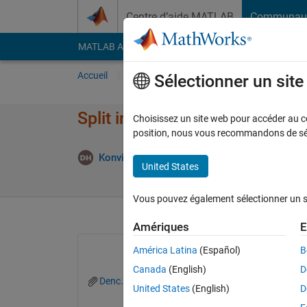
Passer au contenu
Centre d’aide MATLAB
Communau
MATLAB Answers
File Exchange
Cody
AI Cha
Accueil
Poser une question
Répondre
Pa
Sélectionner un sit
Split increasing vector into n
Choisissez un site web pour accéder au con
position, nous vous recommandons de séle
R
Konvictus177
18 Sep 2023
1 Réponse
United States
Vous pouvez également sélectionner un sit
Amériques
E
América Latina
(Español)
B
Canada
(English)
D
Denc.mat
United States
(English)
D