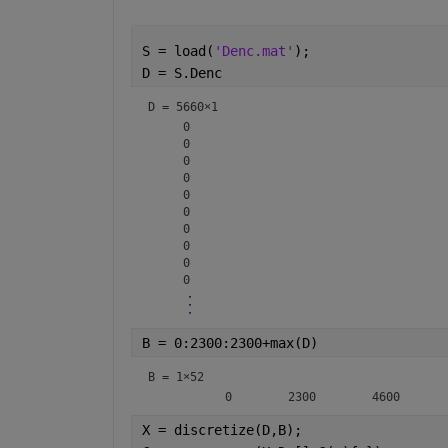
S = load(
'Denc.mat'
);
D = S.Denc
D =
5660×1
     0

     0

     0

     0

     0

     0

     0

     0

     0

B = 0:2300:2300+max(D)
B =
1×52
X = discretize(D,B);