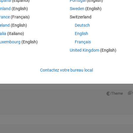
spaña
(Español)
Portugal
(English)
inland
(English)
Sweden
(English)
s.
tiples of 2030. So first vector should contain all numbers from 0 until 203
rance
(Français)
Switzerland
and up until 2*2030 (4060), third vector everything from 4060 up until
reland
(English)
Deutsch
talia
(Italiano)
English
uxembourg
(English)
Français
United Kingdom
(English)
Ran in:
Ouvrir dans MATLAB Online
Contactez votre bureau local
Theme