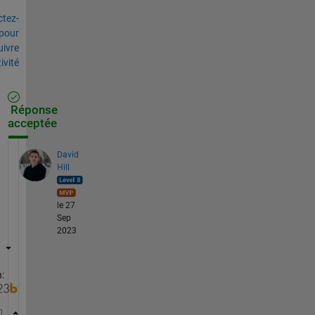
tez-
pour
uivre
tivité
Réponse
acceptée
David
Hill
le 27
Sep
2023
: