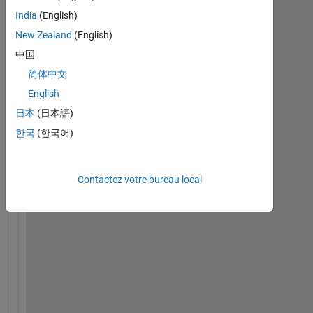
India
(English)
New Zealand
(English)
中国
I 
简体中文
k
e
English
e
日本
(日本語)
p 
한국
(한국어)
g
e
t
Contactez votre bureau local
t
i
n
g 
a 
s
y
m
s
/