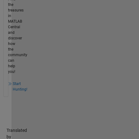
the
treasures
in
MATLAB
Central
and
discover
how
the
community
can
help
you!
Start
Hunting!
Translated
by