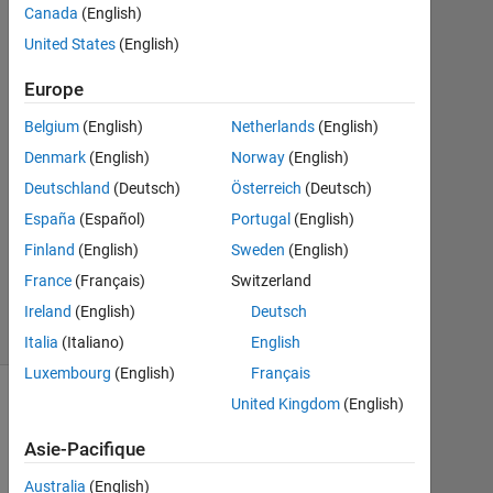
Canada
(English)
1
Réponse
United States
(English)
Europe
Réponse
acceptée
Belgium
(English)
Netherlands
(English)
Denmark
(English)
Norway
(English)
Mise
à
Deutschland
(Deutsch)
Österreich
(Deutsch)
jour
España
(Español)
Portugal
(English)
27
Finland
(English)
Sweden
(English)
Sep
France
(Français)
Switzerland
2023
6 Vues
Ireland
(English)
Deutsch
(30 jours)
Italia
(Italiano)
English
Luxembourg
(English)
Français
United Kingdom
(English)
Asie-Pacifique
Australia
(English)