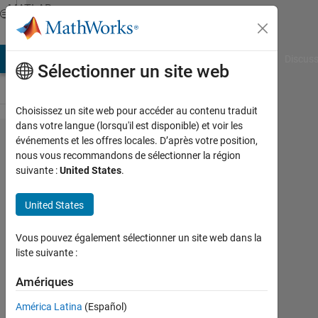
Passer au contenu
MATLAB
Answers
AB Answers
File Exchange
Cody
AI Chat Playground
Discuss
Sélectionner un site web
Choisissez un site web pour accéder au contenu traduit
dans votre langue (lorsqu'il est disponible) et voir les
Plotting
événements et les offres locales. D’après votre position,
nous vous recommandons de sélectionner la région
solutions
suivante :
United States
.
with
symbolic
United States
variables
Vous pouvez également sélectionner un site web dans la
liste suivante :
Valerie
Amériques
27
Sep
América Latina
(Español)
2023