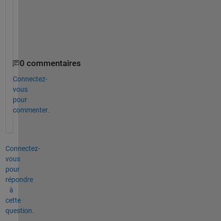
a
t
e
d
!
0 commentaires
Connectez-
vous
pour
commenter.
Connectez-
vous
pour
répondre
à
cette
question.