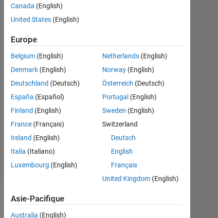
Joseph
Canada
(English)
Blocher
United States
(English)
17
Oct
Europe
2023
Belgium
(English)
Netherlands
(English)
1
Denmark
(English)
Norway
(English)
Réponse
Deutschland
(Deutsch)
Österreich
(Deutsch)
Mise
España
(Español)
Portugal
(English)
à
Finland
(English)
Sweden
(English)
jour
12
France
(Français)
Switzerland
Déc
Ireland
(English)
Deutsch
2023
Italia
(Italiano)
English
20 Vues
Luxembourg
(English)
Français
(30 jours)
United Kingdom
(English)
Asie-Pacifique
Afficher
commentaires
Australia
(English)