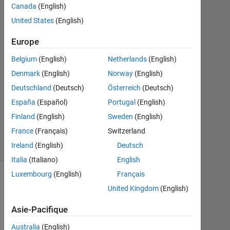
Canada
(English)
Oct
United States
(English)
2023
2
Europe
Réponses
Belgium
(English)
Netherlands
(English)
Mise
Denmark
(English)
Norway
(English)
à
Deutschland
(Deutsch)
Österreich
(Deutsch)
jour
20
España
(Español)
Portugal
(English)
Oct
Finland
(English)
Sweden
(English)
2023
France
(Français)
Switzerland
6 Vues
Ireland
(English)
Deutsch
(30 jours)
Italia
(Italiano)
English
Luxembourg
(English)
Français
United Kingdom
(English)
Asie-Pacifique
Australia
(English)