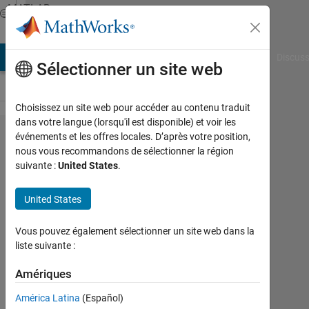
Passer au contenu
MATLAB
Answers
AB Answers
File Exchange
Cody
AI Chat Playground
Discuss
Sélectionner un site web
Choisissez un site web pour accéder au contenu traduit
dans votre langue (lorsqu'il est disponible) et voir les
Finding
événements et les offres locales. D’après votre position,
nous vous recommandons de sélectionner la région
sum of
suivante :
United States
.
for loop
with if
United States
else
Vous pouvez également sélectionner un site web dans la
statement
liste suivante :
Amériques
Yamana
Uno
América Latina
(Español)
20