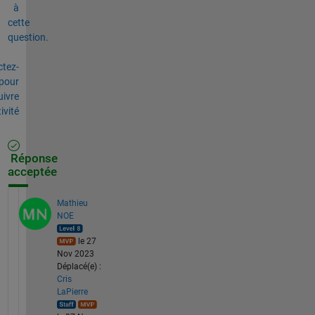
à
cette
question.
tez-
pour
uivre
tivité
Réponse
acceptée
Mathieu
NOE
le 27
Nov 2023
Déplacé(e) :
Cris
LaPierre