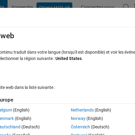
té
Apprendre
Connectez-vous
Obtenir MATLAB
t Playground
Discussions
Compétitions
Blogs
Publication
rcourir
FAQ MATLAB
Plus
e web
 the Taylor series of multi variables funct
tenu traduit dans votre langue (lorsqu'il est disponible) et voir les événe
ctionner la région suivante :
United States
.
 acceptée
Mise à jour 1 Déc 2023
12 Vues (30 jours)
e web dans la liste suivante :
urope
Afficher commentaires plus
elgium
(English)
Netherlands
(English)
0 votes
enmark
(English)
Norway
(English)
eutschland
(Deutsch)
Österreich
(Deutsch)
e is such function in Matlab.