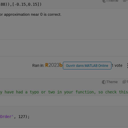
Theme
,88)),[-0.15,0.15])
or approximation near 0 is correct.
Ran in:
1 vote
Ouvrir dans MATLAB Online
Theme
y have had a typo or two in your function, so check this
Order'
, 127);