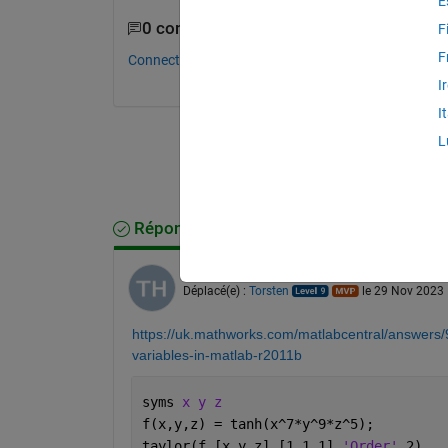
E
0 commentaires
F
F
Connectez-vous pour commenter.
I
I
L
Réponse acceptée
Torsten
le 29 Nov 2023
Déplacé(e) :
Torsten
le 29 Nov 2023
https://uk.mathworks.com/matlabcentral/answers/9
variables-in-matlab-r2011b
syms 
x y z
f(x,y,z) = tanh(x^7*y^9*z^5);
taylor(f,[x y z],[1 1 1],
'Order'
,2)