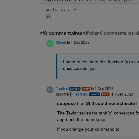
ans(x, y, z) = 
8 commentaires
Afficher 6 commentaires p
Mehdi
le 1 Déc 2023
I need to estimate this function (g) wit
unsuccessful yet.
Torsten
le 1 Déc 2023
Modifié(e) :
Torsten
le 1 Déc 2023
suppose f=x. Still could not estimate f 
The Taylor series for tanh(x) converges f
approach the boundaries.
If you change your command to