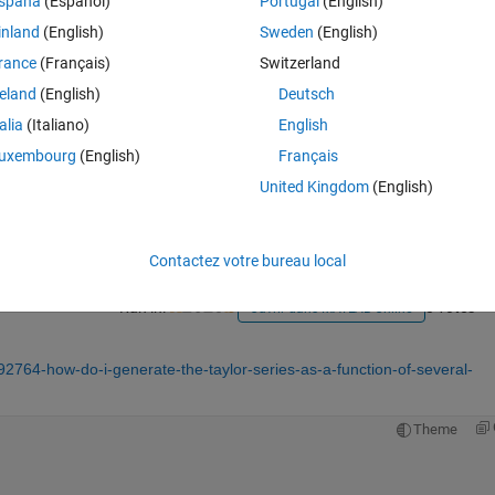
spaña
(Español)
Portugal
(English)
inland
(English)
Sweden
(English)
rance
(Français)
Switzerland
reland
(English)
Deutsch
talia
(Italiano)
English
Connectez-vous pour répondre à cette q
uxembourg
(English)
Français
United Kingdom
(English)
Partager
Connectez-vous pour suivre l
Contactez votre bureau local
Ran in:
0 votes
Ouvrir dans MATLAB Online
2764-how-do-i-generate-the-taylor-series-as-a-function-of-several-
Theme