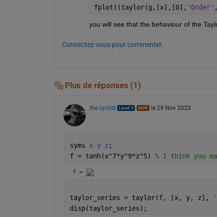
fplot((taylor(g,[x],[0],
'Order'
you will see that the behaviour of the Tayl
Connectez-vous pour commenter.
Plus de réponses (1)
the cyclist
le 29 Nov 2023
syms 
x y z
;
f = tanh(x^7*y^9*z^5) 
% I think you ma
f = 
taylor_series = taylor(f, [x, y, z], 
'
disp(taylor_series);