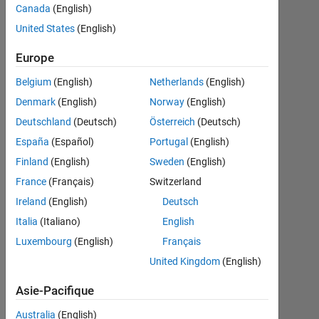
cad
Canada
(English)
models
United States
(English)
into
Europe
simscape
Belgium
(English)
Netherlands
(English)
multibody.
Denmark
(English)
Norway
(English)
Deutschland
(Deutsch)
Österreich
(Deutsch)
Nicholas
España
(Español)
Portugal
(English)
Millen
Finland
(English)
Sweden
(English)
8
Déc
France
(Français)
Switzerland
2023
Ireland
(English)
Deutsch
1
Italia
(Italiano)
English
Réponse
Luxembourg
(English)
Français
Mise
United Kingdom
(English)
à
jour
Asie-Pacifique
18
Australia
(English)