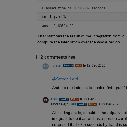
Elapsed time is 0.486807 seconds.
part1-part1a
ans = 1.6351e-11
That matches the result of the integration from x = 
compute the integration over the whole region.
2 commentaires
Torsten
le 12 Déc 2023
@Steven Lord
And the next step is to enable "integral2"
Paul
le 13 Déc 2023
Modifié(e) :
Paul
le 13 Déc 2023
All kidding aside, shouldn't the adpative st
integral2 to do it as well as a person care
surprised that ~2.5 seconds by-hand is s