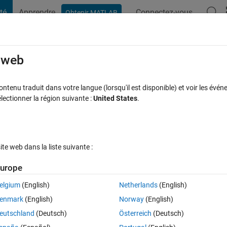
té
Apprendre
Connectez-vous
Obtenir MATLAB
t Playground
Discussions
Compétitions
Blogs
Publication
rcourir
FAQ MATLAB
Plus
e web
 calculation speed of this sqrt integral2
tenu traduit dans votre langue (lorsqu'il est disponible) et voir les événe
ctionner la région suivante :
United States
.
 acceptée
Mise à jour 14 Déc 2023
3 Vues (30 jours)
e web dans la liste suivante :
urope
Afficher commentaires plus
elgium
(English)
Netherlands
(English)
0 votes
Ouvrir dans MATLAB Online
enmark
(English)
Norway
(English)
f this integral2?
eutschland
(Deutsch)
Österreich
(Deutsch)
Theme