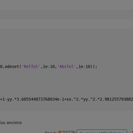
0,odeset(
'RelTol'
,1e-10,
'AbsTol'
,1e-10));
3872343207215e+1-yy.*3.6055448737680
lus anciens