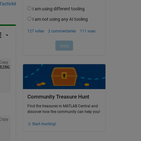
’activité
Copy
8034e-1+xx.^2.*yy.^2.*2.981255793882
Community Treasure Hunt
Find the treasures in MATLAB Central and
discover how the community can help you!
Copy
Start Hunting!