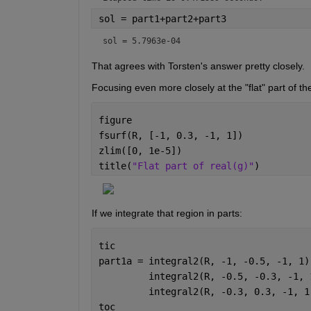
sol = part1+part2+part3
sol = 5.7963e-04
That agrees with Torsten's answer pretty closely.
Focusing even more closely at the "flat" part of the
figure
fsurf(R, [-1, 0.3, -1, 1])
zlim([0, 1e-5])
title(
"Flat part of real(g)"
)
If we integrate that region in parts:
tic
part1a = integral2(R, -1, -0.5, -1, 1)
         integral2(R, -0.5, -0.3, -1, 
         integral2(R, -0.3, 0.3, -1, 1
toc