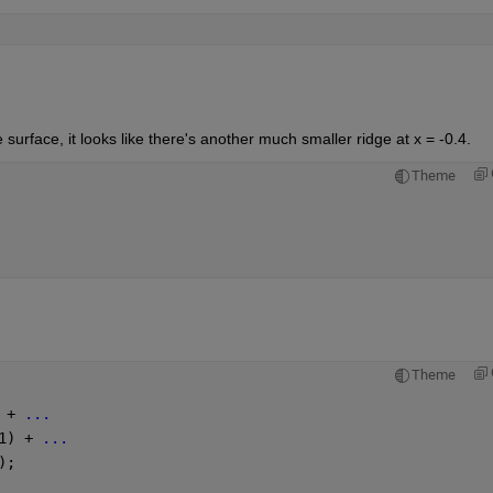
 surface, it looks like there's another much smaller ridge at x = -0.4.
Theme
Theme
 + 
...
1) + 
...
);