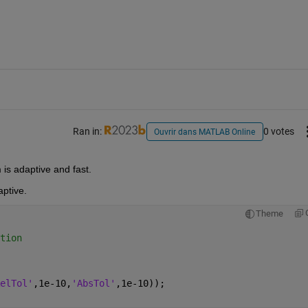
Ran in:
0 votes
Ouvrir dans MATLAB Online
 is adaptive and fast.
aptive.
Theme
tion
elTol'
,1e-10,
'AbsTol'
,1e-10));