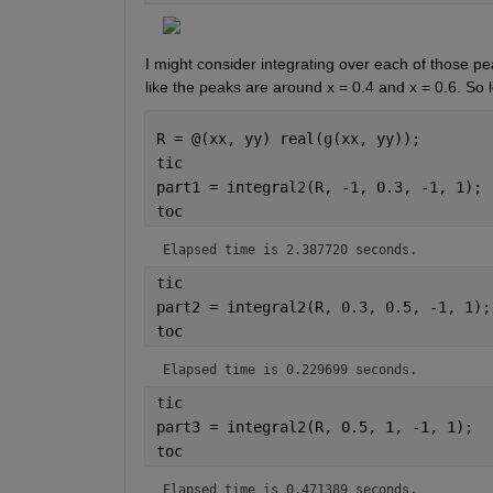
I might consider integrating over each of those peak
like the peaks are around x = 0.4 and x = 0.6. So l
R = @(xx, yy) real(g(xx, yy));
tic
part1 = integral2(R, -1, 0.3, -1, 1);
toc
Elapsed time is 2.387720 seconds.
tic
part2 = integral2(R, 0.3, 0.5, -1, 1);
toc
Elapsed time is 0.229699 seconds.
tic
part3 = integral2(R, 0.5, 1, -1, 1);
toc
Elapsed time is 0.471389 seconds.