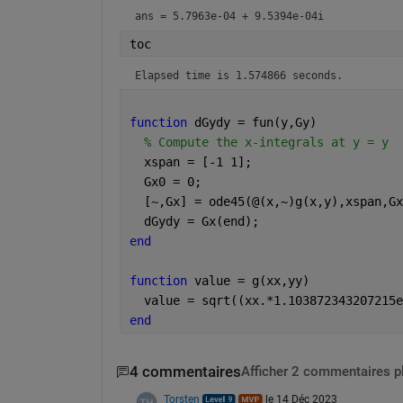
ans = 5.7963e-04 + 9.5394e-04i
toc
Elapsed time is 1.574866 seconds.
function 
dGydy = fun(y,Gy)
% Compute the x-integrals at y = y
  xspan = [-1 1];
  Gx0 = 0;
  [~,Gx] = ode45(@(x,~)g(x,y),xspan,Gx
  dGydy = Gx(end);
end
function 
value = g(xx,yy)
  value = sqrt((xx.*1.10
end
4 commentaires
Afficher 2 commentaires p
Torsten
le 14 Déc 2023