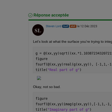
Réponse acceptée
Steven Lord
le 12 Déc 2023
Let's look at what the surface you're trying to integ
g = @(xx,yy)sqrt((xx.*1.
figure
fsurf(@(xx,yy)real(g(xx,yy)), [-1,1,-1
title(
"Real part of g"
)
Okay, not so bad. 
figure
fsurf(@(xx,yy)imag(g(xx,yy)),[-1,1,-1,
title(
"Imaginary part of g"
)