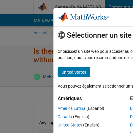
Passer au contenu
Centre d’aide MATLAB
Communau
MATLAB Answers
File Exchange
Cody
AI Cha
Accueil
Poser une question
Répondre
Pa
Sélectionner un sit
Is there anyway to increase the
Choisissez un site web pour accéder au con
position, nous vous recommandons de séle
without loosing accuracy?
United States
Réponse
Mehdi
12 Déc 2023
3 Réponses
Vous pouvez également sélectionner un sit
Amériques
E
América Latina
(Español)
B
Canada
(English)
D
Any suggestion to increase the calculation speed o
United States
(English)
D