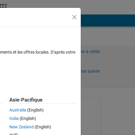
Plus
Connectez-vous pour répondre à cette
ments et les offres locales. D’après votre
question.
Partager
Connectez-vous pour suivre
l’activité
Asie-Pacifique
 anciens
Question posée :
Australia
(English)
Mehdi
India
(English)
le 12 Déc 2023
New Zealand
(English)
Commenté :
Copy