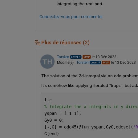
integrating the real part.
Connectez-vous pour commenter.
Plus de réponses (2)
Torsten
le 13 Déc 2023
Modifié(e) :
Torsten
le 13 Déc 2023
The solution of the 2d-integral via an ode problem
It's somehow like applying iterated "trapz", but ad
tic
% Integrate the x-integrals in y-direc
yspan = [-1 1];
Gy0 = 0;
[~,G] = ode45(@fun,yspan,Gy0,odeset(
'R
G(end)