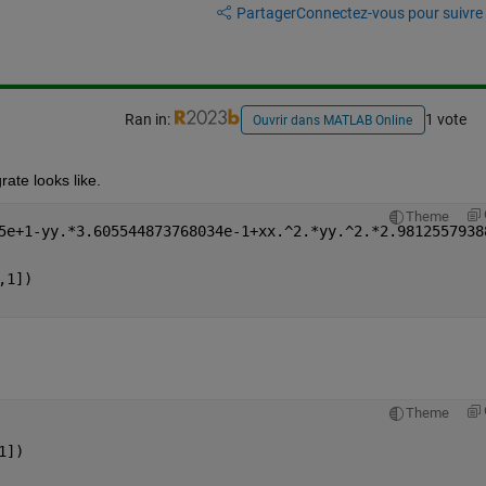
Partager
Connectez-vous pour suivre l
Ran in:
1 vote
Ouvrir dans MATLAB Online
rate looks like.
Theme
103872343207215e+1-yy.*3.60554487376
,1])
Theme
1])