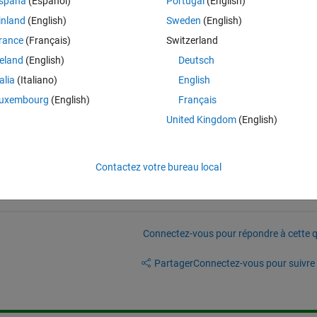
spaña
(Español)
Portugal
(English)
inland
(English)
Sweden
(English)
lsquid.com/stock-images/blue-yellow-basketball-ball-J3JE6aD-600.jpg: R
rance
(Français)
Switzerland
reland
(English)
Deutsch
talia
(Italiano)
English
uxembourg
(English)
Français
n matlab
United Kingdom
(English)
Contactez votre bureau local
Connectez-vous pour répondre à cette q
Partager
Connectez-vous pour suivre l