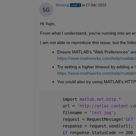
Shivang
le 27 Déc 2023
Hi Yujin,
From what I understand, you're running into an er
I am not able to reproduce this issue, but the foll
Ensure MATLAB's "Web Preferences" are set
https://www.mathworks.com/help/matlab
Try setting a higher timeout by adding a '
https://www.mathworks.com/help/matlab/
You could also try using MATLAB's HTTP 
        import 
matlab.net.http.*
        url = 
'http://atlas-content-cd
        filename = 
'test.jpg'
;
        request = RequestMessage(
'GET'
        response = request.send(url);
if 
response.StatusCode == 200