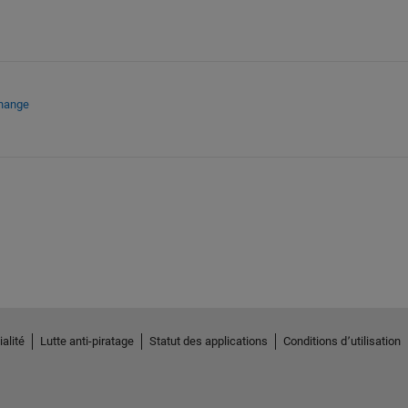
change
alité
Lutte anti-piratage
Statut des applications
Conditions d՚utilisation