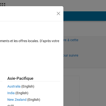
Plus
Connectez-vous pour répondre à cette
ments et les offres locales. D’après votre
question.
Partager
Connectez-vous pour suivre
l’activité
Asie-Pacifique
Question posée :
Australia
(English)
Yujin
India
(English)
le 20 Déc 2023
New Zealand
(English)
Commenté :
)