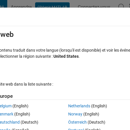
té
Apprendre
Connectez-vous
Obtenir MATLAB
t Playground
Discussions
Compétitions
Blogs
Publication
rcourir
FAQ MATLAB
Plus
e web
onnection was reset error
tenu traduit dans votre langue (lorsqu'il est disponible) et voir les événe
ctionner la région suivante :
United States
.
cceptée
Mise à jour 2 Jan 2024
7 Vues (30 jours)
e web dans la liste suivante :
urope
elgium
(English)
Netherlands
(English)
0 votes
enmark
(English)
Norway
(English)
pi, and I get recv errors when trying to save the file to a local folder, 
eutschland
(Deutsch)
Österreich
(Deutsch)
ixelsquid.com/stock-images/blue-yellow-basketball-ball-J3JE6aD-600.jpg'