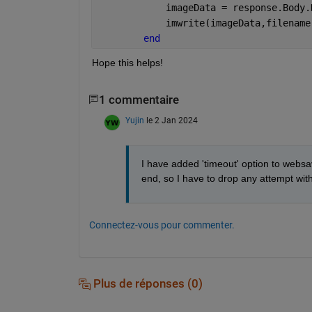
            imageData = response.Body.
            imwrite(imageData,filename
end
Hope this helps!
1 commentaire
Yujin
le 2 Jan 2024
I have added 'timeout' option to websa
end, so I have to drop any attempt with
Connectez-vous pour commenter.
Plus de réponses (0)