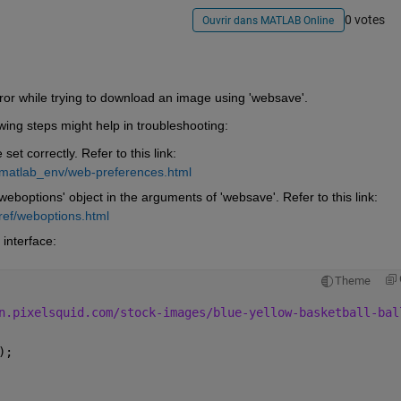
0 votes
Ouvrir dans MATLAB Online
ror while trying to download an image using 'websave'.
owing steps might help in troubleshooting:
 correctly. Refer to this link: 
/matlab_env/web-preferences.html
weboptions' object in the arguments of 'websave'. Refer to this link: 
ref/weboptions.html
interface:
Theme
n.pixelsquid.com/stock-images/blue-yellow-basketball-bal
);