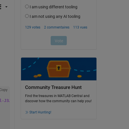
Community Treasure Hunt
Copy
Find the treasures in MATLAB Central and
l-J3JE6aD-600.jpg'
;
discover how the community can help you!
Start Hunting!