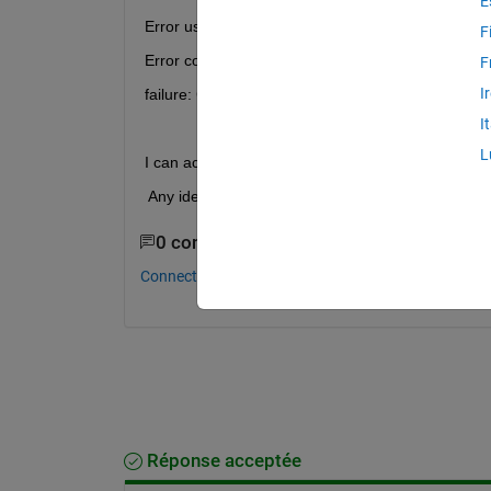
E
Error using websave
F
Error connecting to http://atlas-content-cdn.pixe
F
I
failure: Connection was reset
I
L
I can access the url via chrome broswer, but not i
 Any idea what cause it, and how to fix it 
0 commentaires
Connectez-vous pour commenter.
Réponse acceptée