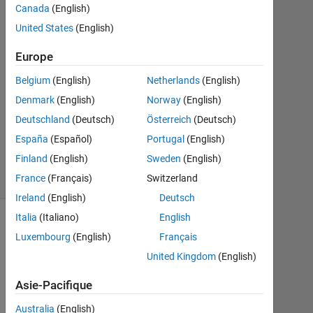
Canada
(English)
2024
1
United States
(English)
Réponse
Europe
Mise
Belgium
(English)
Netherlands
(English)
à
Denmark
(English)
Norway
(English)
jour
18
Deutschland
(Deutsch)
Österreich
(Deutsch)
Mar
España
(Español)
Portugal
(English)
2024
Finland
(English)
Sweden
(English)
18 Vues
France
(Français)
Switzerland
(30 jours)
Ireland
(English)
Deutsch
Italia
(Italiano)
English
Afficher
Luxembourg
(English)
Français
commentaires
United Kingdom
(English)
plus
anciens
Asie-Pacifique
Australia
(English)