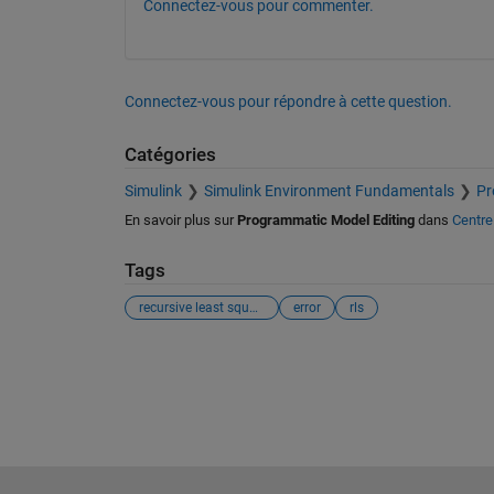
Connectez-vous pour commenter.
Connectez-vous pour répondre à cette question.
Catégories
Simulink
Simulink Environment Fundamentals
Pr
En savoir plus sur
Programmatic Model Editing
dans
Centre
Tags
recursive least squares estimator
error
rls
Voir également