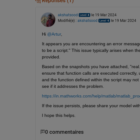
Réponses (1)
akshatsood
le 19 Mar 2024
Modifié(e) :
akshatsood
le 19 Mar 2024
Hi 
@Artur
,
It appears you are encountering an error message 
to be a script." This issue typically arises when th
provided.
Based on the snapshots you have attached, "real.m" 
ensure that function calls are executed correctly, 
and the function defined within the script may not
see if it addresses the problem. 
https://in.mathworks.com/help/matlab/matlab_prog/
If the issue persists, please share your model with
I hope this helps.
0 commentaires