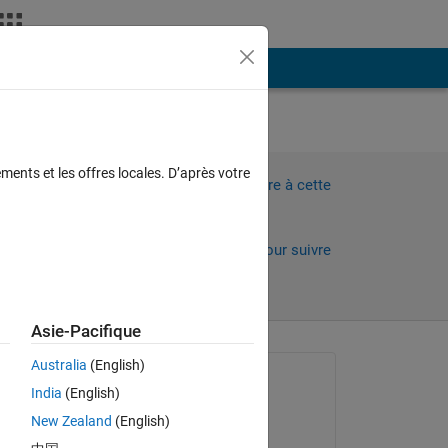
Plus
ments et les offres locales. D’après votre
Connectez-vous pour répondre à cette
question.
Partager
Connectez-vous pour suivre
l’activité
Asie-Pacifique
Australia
(English)
Question posée :
India
(English)
Artur
New Zealand
(English)
le 12 Mar 2024