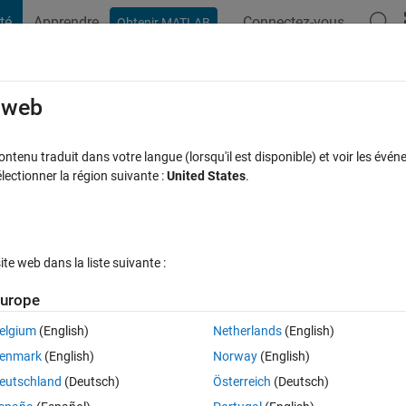
té
Apprendre
Connectez-vous
Obtenir MATLAB
t Playground
Discussions
Compétitions
Blogs
Publication
rcourir
FAQ MATLAB
Plus
e web
op-level expressions. It appears to be a
tenu traduit dans votre langue (lorsqu'il est disponible) et voir les événe
ctionner la région suivante :
United States
.
unction 'Recursive Least Squares
line 24, c
r 19 Mar 2024
6 Vues (30 jours)
e web dans la liste suivante :
urope
elgium
(English)
Netherlands
(English)
enmark
(English)
Norway
(English)
0 votes
eutschland
(Deutsch)
Österreich
(Deutsch)