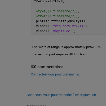
fr=(0:N-1)*Fs/N;
%fy=fy(1:floor(end/2));
%fr=fr(1:floor(end/2));
 plot(fr,fftshift(abs(fy)));
 xlabel(
' frequency x^{-1}'
);
 ylabel(
' magnitude'
);
The width of range is approximately pi*f=15.70.
the second part requires ifft function.
0 commentaires
Connectez-vous pour commenter.
Connectez-vous pour répondre à cette question.