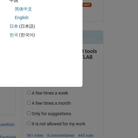
中国
Image Analyst
简体中文
le 18 Avr 2015
English
日本
(日本語)
한국
(한국어)
fft 
r at 
 
uestion.
’activité