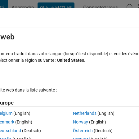
té
Apprendre
Connectez-vous
Obtenir MATLAB
t Playground
Discussions
Compétitions
Blogs
Publication
rcourir
FAQ MATLAB
Plus
e web
ourier Transform(FFT) of a sinc function
tenu traduit dans votre langue (lorsqu'il est disponible) et voir les événe
ctionner la région suivante :
United States
.
Mise à jour 18 Avr 2015
éponse
11 Vues (30 jours)
e web dans la liste suivante :
urope
elgium
(English)
Netherlands
(English)
0 votes
enmark
(English)
Norway
(English)
. By using FFT plot a Sinc function & find the normalization & then als
eutschland
(Deutsch)
Österreich
(Deutsch)
 the normalization.