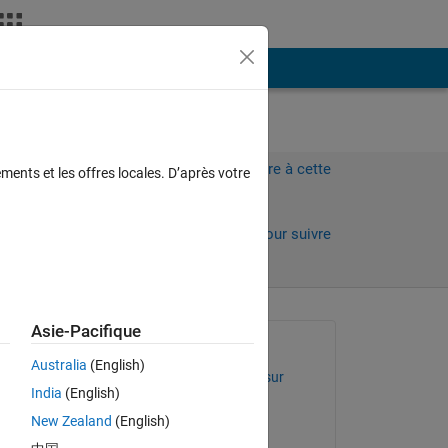
Plus
Connectez-vous pour répondre à cette
ments et les offres locales. D’après votre
question.
Partager
Connectez-vous pour suivre
l’activité
Asie-Pacifique
Question posée :
Australia
(English)
Venu Kumar Yadav Hosur
India
(English)
le 18 Avr 2015
o 
New Zealand
(English)
Commenté :