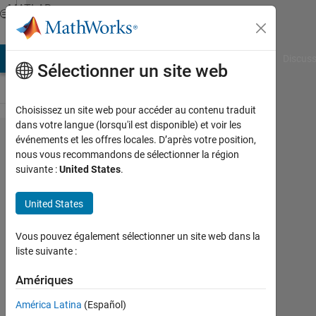
Passer au contenu
MATLAB
Answers
AB Answers
File Exchange
Cody
AI Chat Playground
Discuss
Sélectionner un site web
Choisissez un site web pour accéder au contenu traduit
dans votre langue (lorsqu'il est disponible) et voir les
how to
événements et les offres locales. D’après votre position,
nous vous recommandons de sélectionner la région
compare
suivante :
United States
.
histograms
United States
sakshi
Vous pouvez également sélectionner un site web dans la
Garg
liste suivante :
18
Avr
Amériques
2015
1
América Latina
(Español)
Réponse