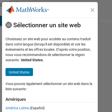
Passer au contenu
MATLAB
Answers
AB Answers
File Exchange
Cody
AI Chat Playground
Discuss
Sélectionner un site web
Choisissez un site web pour accéder au contenu traduit
dans votre langue (lorsqu'il est disponible) et voir les
Why is my
événements et les offres locales. D’après votre position,
nous vous recommandons de sélectionner la région
variable
suivante :
United States
.
being
changed
United States
without
Vous pouvez également sélectionner un site web dans la
assignment
liste suivante :
Amériques
Robyn
Galliers
América Latina
(Español)
5