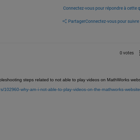
Connectez-vous pour répondre à cette q
Partager
Connectez-vous pour suivre l
0 votes
bleshooting steps related to not able to play videos on MathWorks webs
s/102960-why-am-i-not-able-to-play-videos-on-the-mathworks-website