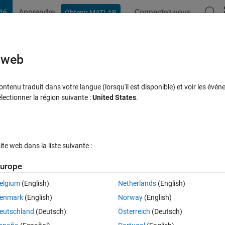
té
Apprendre
Connectez-vous
Obtenir MATLAB
t Playground
Discussions
Compétitions
Blogs
Publication
rcourir
FAQ MATLAB
Plus
e web
by MATLAB team neither on edge nor chr
tenu traduit dans votre langue (lorsqu'il est disponible) et voir les événe
ctionner la région suivante :
United States
.
our 13 Mai 2024
82 Vues (30 jours)
e web dans la liste suivante :
Afficher commentaires plus
urope
elgium
(English)
Netherlands
(English)
0 votes
enmark
(English)
Norway
(English)
eutschland
(Deutsch)
Österreich
(Deutsch)