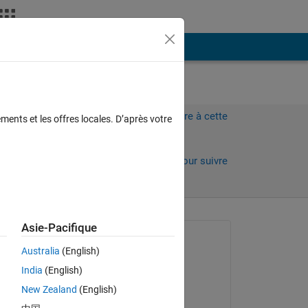
Plus
ome.
Connectez-vous pour répondre à cette
ments et les offres locales. D’après votre
question.
Partager
Connectez-vous pour suivre
l’activité
 anciens
Asie-Pacifique
Question posée :
Australia
(English)
Gökhan
India
(English)
le 8 Mai 2024
New Zealand
(English)
Commenté :