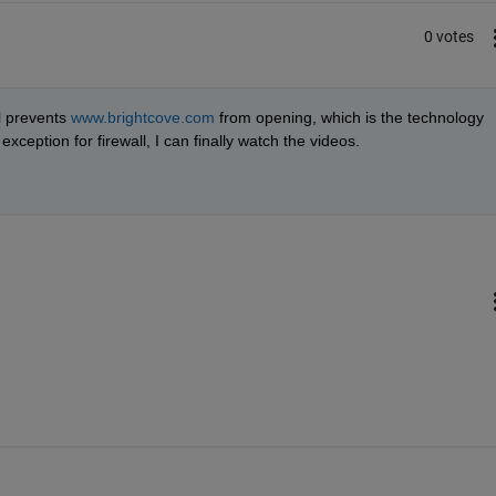
0 votes
l prevents 
www.brightcove.com
 from opening, which is the technology 
xception for firewall, I can finally watch the videos. 