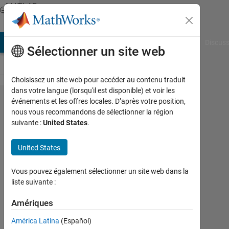
Passer au contenu
MATLAB
Answers
AB Answers
File Exchange
Cody
AI Chat Playground
Discuss
Sélectionner un site web
Choisissez un site web pour accéder au contenu traduit
dans votre langue (lorsqu'il est disponible) et voir les
Modelling
événements et les offres locales. D’après votre position,
nous vous recommandons de sélectionner la région
anisotropic
suivante :
United States
.
materials
in PDE
United States
Toolbox
Vous pouvez également sélectionner un site web dans la
liste suivante :
Domantas
Amériques
19
Mai
América Latina
(Español)
2024