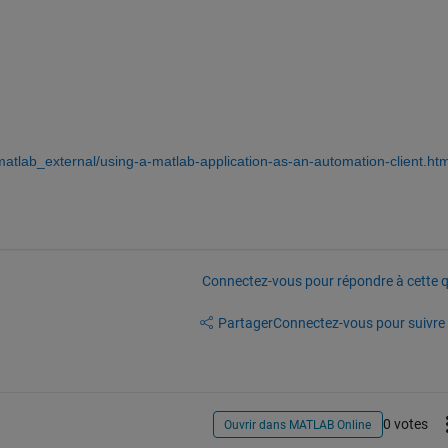
tlab_external/using-a-matlab-application-as-an-automation-client.htm
Connectez-vous pour répondre à cette q
Partager
Connectez-vous pour suivre l
0 votes
Ouvrir dans MATLAB Online