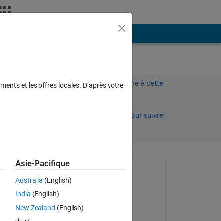
Plus
Connectez-vous pour répondre à cette
ments et les offres locales. D’après votre
question.
Partager
Connectez-vous pour suivre
l’activité
Asie-Pacifique
Question posée :
Australia
(English)
Ronald Stahl
India
(English)
le 28 Mai 2024
New Zealand
(English)
 
Réponse apportée :