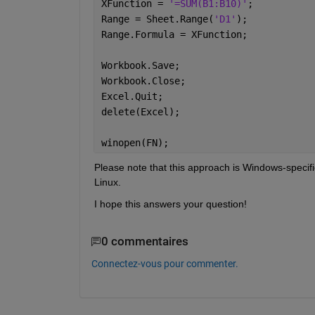
XFunction = 
'=SUM(B1:B10)'
;
Range = Sheet.Range(
'D1'
);
Range.Formula = XFunction;
Workbook.Save;
Workbook.Close;
Excel.Quit;
delete(Excel);
winopen(FN);
Please note that this approach is Windows-specifi
Linux.
I hope this answers your question!
0 commentaires
Connectez-vous pour commenter.