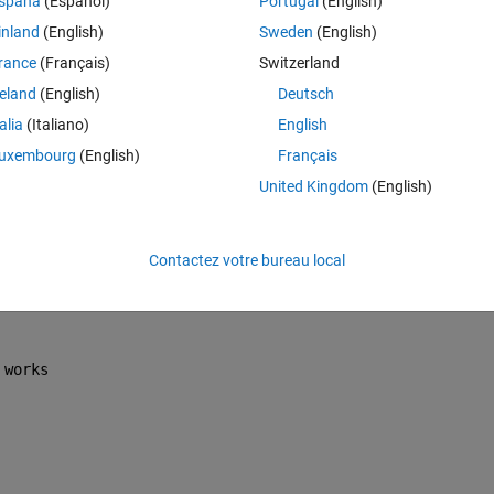
spaña
(Español)
Portugal
(English)
an I use another builtin Matlab function to perform the same as the 
inland
(English)
Sweden
(English)
rance
(Français)
Switzerland
reland
(English)
Deutsch
talia
(Italiano)
English
uxembourg
(English)
Français
United Kingdom
(English)
Contactez votre bureau local
 works