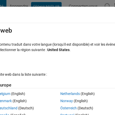
té
Apprendre
Connectez-vous
Obtenir MATLAB
t Playground
Discussions
Compétitions
Blogs
Publication
rcourir
FAQ MATLAB
Plus
e web
 Excel cell
tenu traduit dans votre langue (lorsqu'il est disponible) et voir les événe
ctionner la région suivante :
United States
.
e à jour 29 Mai 2024
23 Vues (30 jours)
e web dans la liste suivante :
urope
elgium
(English)
Netherlands
(English)
0 votes
enmark
(English)
Norway
(English)
s into cells in an Excel spreadsheet.  When opening the spreadsheet the 
eutschland
(Deutsch)
Österreich
(Deutsch)
calling xlswrite "not recommended".  I've been unable to find a way to