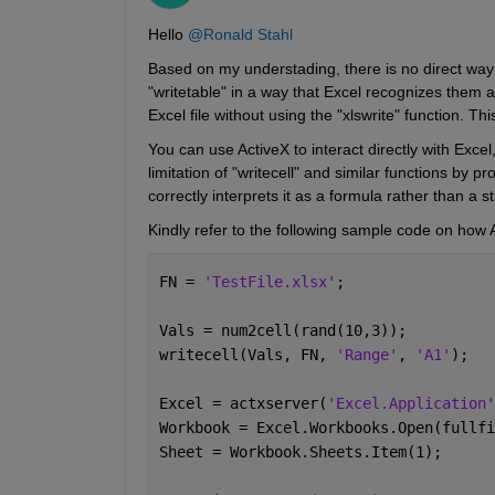
Hello 
@Ronald Stahl
Based on my understading, there is no direct way to 
"writetable" in a way that Excel recognizes them a
Excel file without using the "xlswrite" function. 
You can use ActiveX to interact directly with Excel
limitation of "writecell" and similar functions by p
correctly interprets it as a formula rather than a st
Kindly refer to the following sample code on how A
FN = 
'TestFile.xlsx'
;
Vals = num2cell(rand(10,3));
writecell(Vals, FN, 
'Range'
, 
'A1'
);
Excel = actxserver(
'Excel.Application'
Workbook = Excel.Workbooks.Open(fullfi
Sheet = Workbook.Sheets.Item(1);