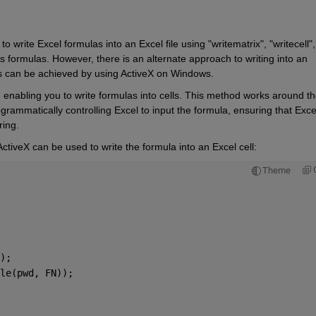
write Excel formulas into an Excel file using "writematrix", "writecell", 
s formulas. However, there is an alternate approach to writing into an 
This can be achieved by using ActiveX on Windows. 
, enabling you to write formulas into cells. This method works around th
rogrammatically controlling Excel to input the formula, ensuring that Excel
ring. 
ctiveX can be used to write the formula into an Excel cell:
Theme
);
le(pwd, FN));