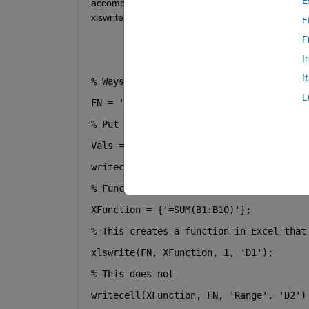
E
accomplish the same thing without xlswrite.  How c
xlswrite?
F
F
I
I
% Ways to write to Excel
L
FN = 
'TestFile.xlsx'
;
% Put some values into the test file
Vals = num2cell(rand(10,3));
writecell(Vals, FN, 
'range'
, 
'a1'
);
% Function for an Excel cell
XFunction = {
'=SUM(B1:B10)'
};
% This creates a function in Excel that
xlswrite(FN, XFunction, 1, 
'D1'
);
% This does not
writecell(XFunction, FN, 
'Range'
, 
'D2'
)