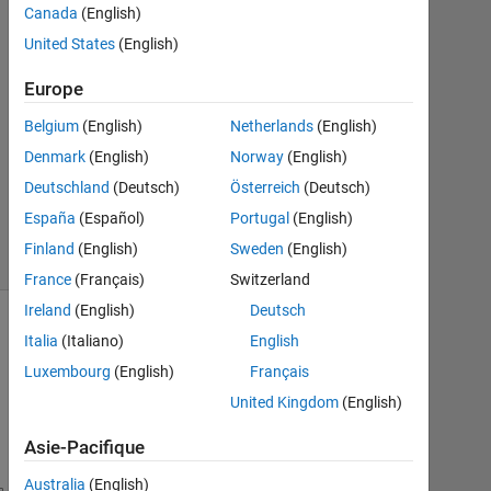
Canada
(English)
1
Réponse
United States
(English)
Europe
Mise
à
Belgium
(English)
Netherlands
(English)
jour
Denmark
(English)
Norway
(English)
22
Juin
Deutschland
(Deutsch)
Österreich
(Deutsch)
2024
España
(Español)
Portugal
(English)
19 Vues
Finland
(English)
Sweden
(English)
(30 jours)
France
(Français)
Switzerland
Ireland
(English)
Deutsch
Italia
(Italiano)
English
Luxembourg
(English)
Français
United Kingdom
(English)
Asie-Pacifique
Australia
(English)