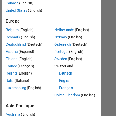
Canada
(English)
United States
(English)
Caroline
Dacey
Europe
7
Juin
Belgium
(English)
Netherlands
(English)
2024
Denmark
(English)
Norway
(English)
1
Deutschland
(Deutsch)
Österreich
(Deutsch)
Réponse
España
(Español)
Portugal
(English)
Mise
Finland
(English)
Sweden
(English)
à
France
(Français)
Switzerland
jour
Ireland
(English)
Deutsch
10
Juin
Italia
(Italiano)
English
2024
Luxembourg
(English)
Français
8 Vues
United Kingdom
(English)
(30 jours)
Asie-Pacifique
Australia
(English)