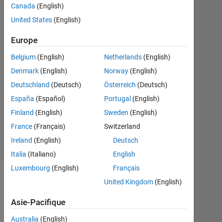
11
Canada
(English)
Juin
United States
(English)
2024
2
Europe
Réponses
Belgium
(English)
Netherlands
(English)
Mise
Denmark
(English)
Norway
(English)
à
Deutschland
(Deutsch)
Österreich
(Deutsch)
jour
España
(Español)
Portugal
(English)
25
Finland
(English)
Sweden
(English)
Juin
2024
France
(Français)
Switzerland
43 Vues
Ireland
(English)
Deutsch
(30 jours)
Italia
(Italiano)
English
Luxembourg
(English)
Français
United Kingdom
(English)
Asie-Pacifique
Australia
(English)