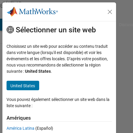
Passer au contenu
MATLAB
Answers
AB Answers
File Exchange
Cody
AI Chat Playground
Discuss
Sélectionner un site web
Choisissez un site web pour accéder au contenu traduit
dans votre langue (lorsqu'il est disponible) et voir les
Simple
événements et les offres locales. D’après votre position,
nous vous recommandons de sélectionner la région
turn on
suivante :
United States
.
Lamp
with
United States
switch
Vous pouvez également sélectionner un site web dans la
in app
liste suivante :
designer
Amériques
keaton
América Latina
(Español)