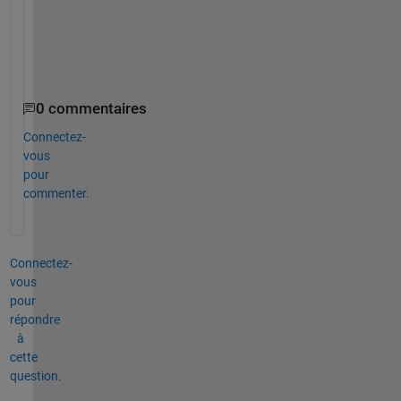
            set(app.Lamp,
'Color'
,
'red'
)
end
end
0 commentaires
Connectez-
vous
pour
commenter.
Connectez-
vous
pour
répondre
à
cette
question.