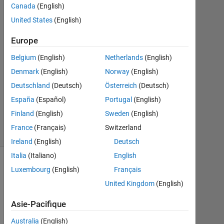
Juin
Canada
(English)
2024
United States
(English)
1
Réponse
Europe
Mise
Belgium
(English)
Netherlands
(English)
à
Denmark
(English)
Norway
(English)
jour
Deutschland
(Deutsch)
Österreich
(Deutsch)
17
Juin
España
(Español)
Portugal
(English)
2024
Finland
(English)
Sweden
(English)
14 Vues
France
(Français)
Switzerland
(30 jours)
Ireland
(English)
Deutsch
Italia
(Italiano)
English
Afficher
Luxembourg
(English)
Français
commentaires
United Kingdom
(English)
plus
anciens
Asie-Pacifique
Australia
(English)