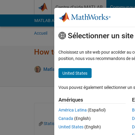
Passer au contenu
Centre d’aide MATLAB
Communau
MATLAB Answers
File Exchange
Cody
AI Cha
Accueil
Poser une question
Répondre
Pa
Sélectionner un sit
How to know what is my Pers
Choisissez un site web pour accéder au con
position, nous vous recommandons de séle
Matlab Pro
20 Juin 2024
2 Répons
United States
Vous pouvez également sélectionner un sit
Amériques
E
América Latina
(Español)
B
Canada
(English)
D
Statistics - file Exchange.jpg
Statistics - Mat
United States
(English)
D