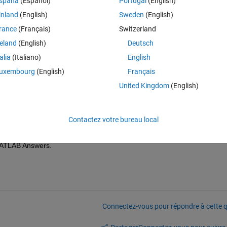
spaña
(Español)
Portugal
(English)
inland
(English)
Sweden
(English)
g User Levels
rance
(Français)
Switzerland
e Exchange/Answering etc..) - it looks like I have no User Level, 
reland
(English)
Deutsch
ges. (or maybe I just don't know how to find it)
talia
(Italiano)
English
uxembourg
(English)
Français
United Kingdom
(English)
Contactez votre bureau local
ry for the confusion! You should have a level2 badge. I have fixed that fo
rs all time leaderboard may take a day to update but you should be ab
MATLAB Answers.  
Connectez-vous pour répondre à cette q