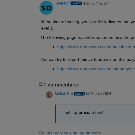
Sourabh
le 20 Juin 2024
At the time of writing, your profile indicates tha
level 2.
The following page has information on how the poi
https://www.mathworks.com/matlabcentr
You can try to report this as feedback on this pag
https://www.mathworks.com/company/fe
1 commentaire
Matlab Pro
le 23 Juin 2024
Thx! I appreciate this!
Connectez-vous pour commenter.