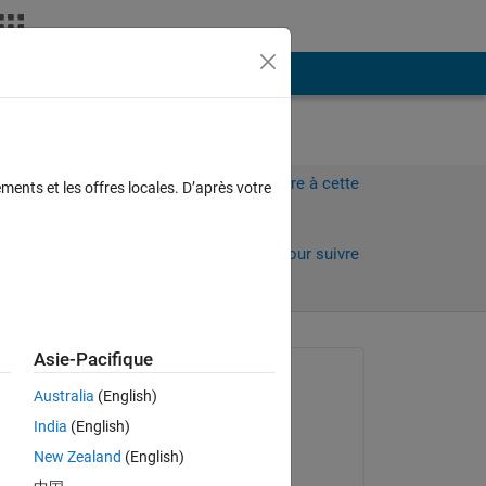
Plus
Connectez-vous pour répondre à cette
ments et les offres locales. D’après votre
question.
rs)
Partager
Connectez-vous pour suivre
l’activité
Asie-Pacifique
Question posée :
Australia
(English)
Matlab Pro
India
(English)
le 20 Juin 2024
New Zealand
(English)
Commenté :