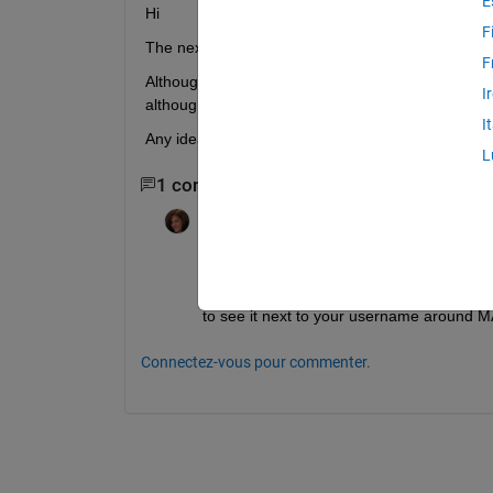
E
Hi
F
The next 
link
 states of Mathworks policy regardin
F
Although I am a an involved community member (Fil
I
although my "Reputation" exists , see attached ima
I
Any idea?
L
1 commentaire
Rena Berman
le 21 Juin 2024
(Answers Dev) 
@Matlab Pro
, I am so sor
you. Your community profile and the answe
to see it next to your username around 
Connectez-vous pour commenter.