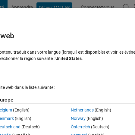
té
Apprendre
Connectez-vous
Obtenir MATLAB
t Playground
Discussions
Compétitions
Blogs
Publication
rcourir
FAQ MATLAB
Plus
e web
onal Mathworks User Level?
tenu traduit dans votre langue (lorsqu'il est disponible) et voir les événe
ctionner la région suivante :
United States
.
Réponse acceptée
Mise à jour 23 Juin 2024
es
9 Vues (30 jou
e web dans la liste suivante :
urope
elgium
(English)
Netherlands
(English)
0 votes
enmark
(English)
Norway
(English)
lab Answers.jpg
eutschland
(Deutsch)
Österreich
(Deutsch)