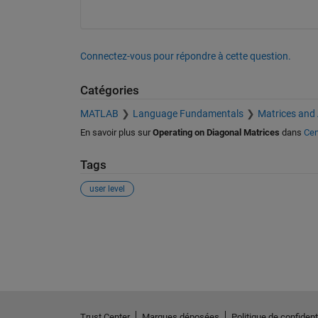
Connectez-vous pour répondre à cette question.
Catégories
MATLAB
Language Fundamentals
Matrices and
En savoir plus sur
Operating on Diagonal Matrices
dans
Cen
Tags
user level
Voir également
Trust Center
Marques déposées
Politique de confidenti