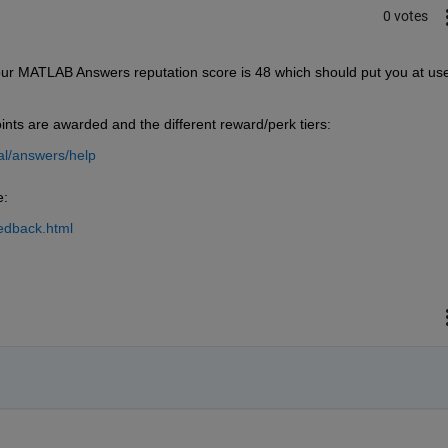
0 votes
t your MATLAB Answers reputation score is 48 which should put you at use
nts are awarded and the different reward/perk tiers:
al/answers/help
e:
edback.html