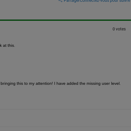
Partager
Connectez-vous pour suivre l
0 votes
 at this.
r bringing this to my attention! I have added the missing user level.