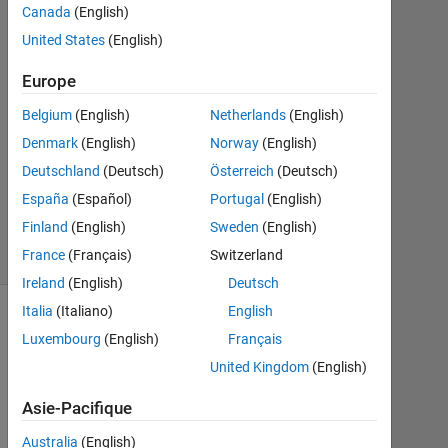
Canada
(English)
2024
0
United States
(English)
Réponses
Europe
Mise
Belgium
(English)
Netherlands
(English)
à
Denmark
(English)
Norway
(English)
jour
1
Deutschland
(Deutsch)
Österreich
(Deutsch)
Juil
España
(Español)
Portugal
(English)
2024
Finland
(English)
Sweden
(English)
4 Vues
France
(Français)
Switzerland
(30 jours)
Ireland
(English)
Deutsch
Italia
(Italiano)
English
Luxembourg
(English)
Français
United Kingdom
(English)
Asie-Pacifique
Australia
(English)