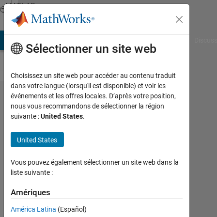
Passer au contenu
MATLAB
Answers
AB Answers
File Exchange
Cody
AI Chat Playground
Discuss
Sélectionner un site web
Choisissez un site web pour accéder au contenu traduit
dans votre langue (lorsqu'il est disponible) et voir les
working
événements et les offres locales. D’après votre position,
nous vous recommandons de sélectionner la région
on ZYNQ
suivante :
United States
.
706
using
United States
MATLAB
Vous pouvez également sélectionner un site web dans la
liste suivante :
Hassan
Khan
Amériques
1
América Latina
(Español)
Juil