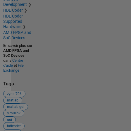
Development
HDL Coder
HDL Coder
Supported
Hardware
AMD FPGA and
SoC Devices
En savoir plus sur
AMD FPGA and
SoC Devices
dans
Centre
d'aide
et
File
Exchange
Tags
zynq 706
matlab
matlab gui
simulink
gui
hdlcoder