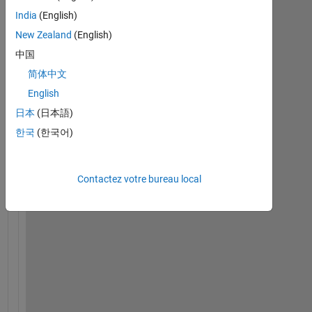
India
(English)
h
New Zealand
(English)
e
中国
l
l
简体中文
o
English
,
日本
(日本語)
한국
(한국어)
i 
a
m 
Contactez votre bureau local
w
o
r
k
i
n
g 
o
n 