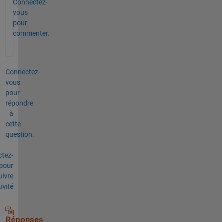
Connectez-
vous
pour
commenter.
Connectez-
vous
pour
répondre
à
cette
question.
tez-
pour
uivre
tivité
Réponses