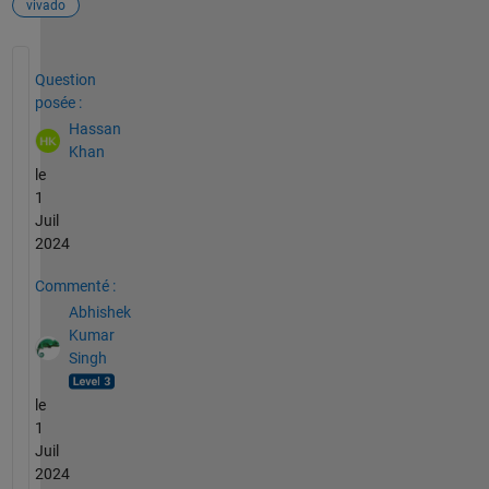
vivado
Voir également
Question
posée :
Hassan
Khan
le
1
Juil
2024
Commenté :
Abhishek
Kumar
Singh
le
1
Juil
2024