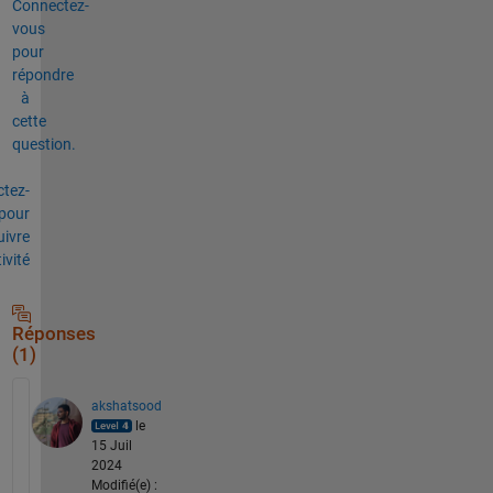
Connectez-
vous
pour
répondre
à
cette
question.
tez-
pour
uivre
tivité
Réponses
(1)
akshatsood
le
15 Juil
2024
Modifié(e) :