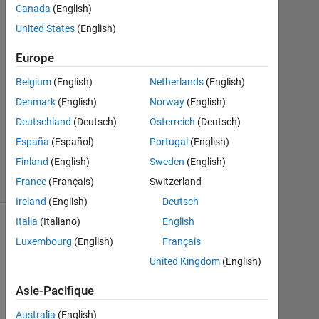
Canada
(English)
2024
1
United States
(English)
Réponse
Europe
Mise
Belgium
(English)
Netherlands
(English)
à
Denmark
(English)
Norway
(English)
jour
15
Deutschland
(Deutsch)
Österreich
(Deutsch)
Juil
España
(Español)
Portugal
(English)
2024
Finland
(English)
Sweden
(English)
31 Vues
France
(Français)
Switzerland
(30 jours)
Ireland
(English)
Deutsch
Italia
(Italiano)
English
Luxembourg
(English)
Français
United Kingdom
(English)
Asie-Pacifique
Australia
(English)