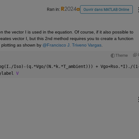
Ran in:
Ouvrir dans MATLAB Online
the vector I is used in the equation. Of course, if it also possible to 
reates vector I, but this 2nd method requires you to create a function 
 plotting as shown by 
@Francisco J. Triveno Vargas
.
Theme
og(I./Iso)-(q.*Vgo/(N.*k.*T_ambient))) + Vgo+Rso.*I)./(1
ylabel 
V