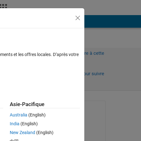
Plus
Connectez-vous pour répondre à cette
ments et les offres locales. D’après votre
question.
Partager
Connectez-vous pour suivre
l’activité
 anciens
Asie-Pacifique
Question posée :
Australia
(English)
mitsuo
India
(English)
le 9 Juil 2024
New Zealand
(English)
Commenté :
Copy