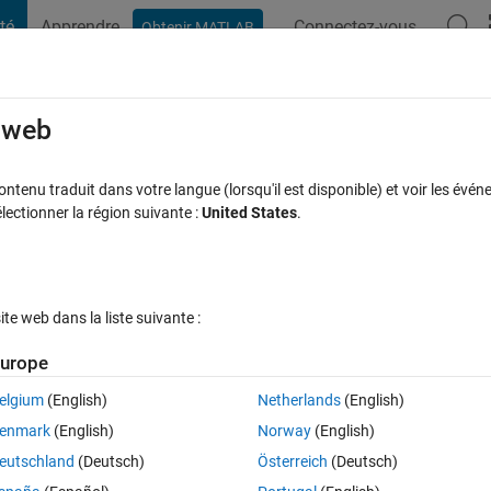
té
Apprendre
Connectez-vous
Obtenir MATLAB
t Playground
Discussions
Compétitions
Blogs
Publication
rcourir
FAQ MATLAB
Plus
e web
in matlab
tenu traduit dans votre langue (lorsqu'il est disponible) et voir les événe
ctionner la région suivante :
United States
.
ur 10 Juil 2024
14 Vues (30 jours)
e web dans la liste suivante :
Afficher commentaires plus
urope
elgium
(English)
Netherlands
(English)
0 votes
Ouvrir dans MATLAB Online
enmark
(English)
Norway
(English)
eutschland
(Deutsch)
Österreich
(Deutsch)
Theme