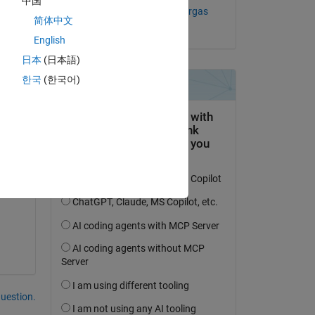
中国
th.*I./q).*(log(I./Iso)-(q.*Vgo./(N.*k.*T_ambient))) - a
Francisco J. Triveno Vargas
简体中文
le 10 Juil 2024
English
Copy
日本
(日本語)
한국
(한국어)
uestion.