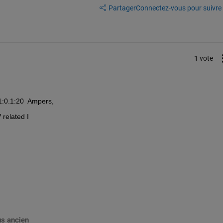
Partager
Connectez-vous pour suivre l
1 vote
01:0.1:20  Ampers, 
 related I
us ancien