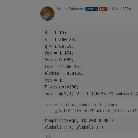
Walter Roberson
le 9 Juil 2024
N = 1.15; 
k = 1.38e-23;
q = 1.6e-19; 
Vgo = 1.174; 
Rso = 0.085; 
Iso = 21.6e-15; 
alphao = 0.0165; 
Rth = 1;
T_ambient=298;
eqn = @(V,I) V - ( ((N.*k.*T_ambient./
eqn = 
function_handle with value:
fimplicit(eqn, [0 200 0 30])
xlabel(
'V'
); ylabel(
'I'
)