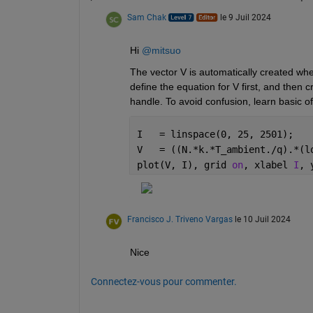
Sam Chak
le 9 Juil 2024
Hi 
@mitsuo
The vector V is automatically created when 
define the equation for V first, and then c
handle. To avoid confusion, learn basic of
I   = linspace(0, 25, 2501);
V   = ((N.*k.*T_ambient./q).*(l
plot(V, I), grid 
on
, xlabel 
I
, 
Francisco J. Triveno Vargas
le 10 Juil 2024
Nice
Connectez-vous pour commenter.