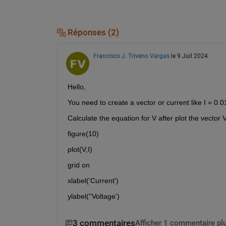
Réponses (2)
Francisco J. Triveno Vargas
le 9 Juil 2024
Hello, 
You need to create a vector or current like I = 0.
Calculate the equation for V after plot the vector V
figure(10)
plot(V,I)
grid on
xlabel('Current')
ylabel(''Voltage')
3 commentaires
Afficher 1 commentaire pl