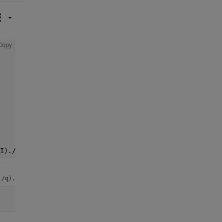
Copy
I)./(1-(N.*k.*Rth.*I./q).*(log(I./Iso)-(q.*Vgo./(N.*k.*T