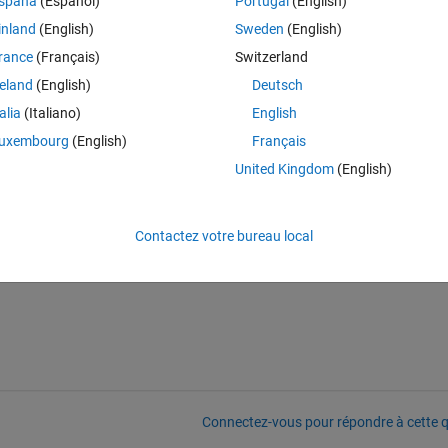
spaña
(Español)
Portugal
(English)
)-(q.*Vgo/(N.*k.*T_ambient))) + Vgo+Rso.*I)./(1-(N.*k.*R
inland
(English)
Sweden
(English)
btained using 
V
. The values of ther variables are : 
rance
(Français)
Switzerland
Theme
reland
(English)
Deutsch
talia
(Italiano)
English
uxembourg
(English)
Français
United Kingdom
(English)
Contactez votre bureau local
Connectez-vous pour répondre à cette q