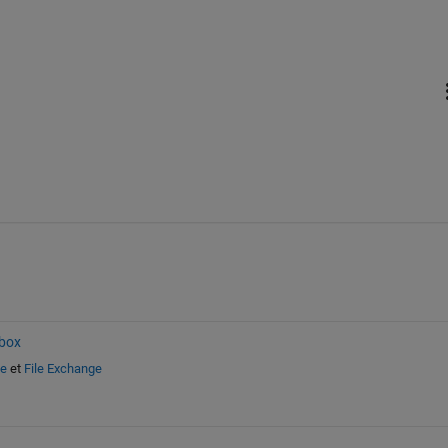
box
de
et
File Exchange