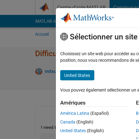
Passer au contenu
Centre d’aide MATLAB
Communau
MATLAB Answers
File Exchange
Cody
AI Cha
Accueil
Poser une question
Répondre
Pa
Sélectionner un sit
Difficulty in plotting equation 
Choisissez un site web pour accéder au con
position, nous vous recommandons de séle
Mise à jo
mitsuo
9 Juil 2024
2 Réponses
United States
Vous pouvez également sélectionner un sit
Amériques
E
América Latina
(Español)
B
Canada
(English)
D
I need the MATLAB code to plot the equation 
United States
(English)
D