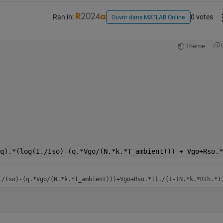
Ran in:
0 votes
Ouvrir dans MATLAB Online
Theme
q).*(log(I./Iso)-(q.*Vgo/(N.*k.*T_ambient))) + Vgo+Rso.*