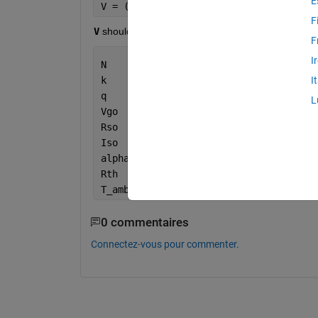
E
V = ((N.*k.*T_ambient./q).*(log(I./Iso
F
V
 should be on x axis and 
I
 on y axis. 
I
 is to be o
F
I
N           = 1.15; 
k           = 1.38e-23;
I
q           = 1.6e-19; 
L
Vgo         = 1.174; 
Rso         = 0.085; 
Iso         = 21.6e-15; 
alphao      = 0.0165; 
Rth         = 1;
T_ambient   = 298;
0 commentaires
Connectez-vous pour commenter.