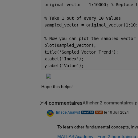
original_vector = 1:10000; 
% Replace t
% Take 1 out of every 10 values
sampled_vector = original_vector(1:10:
% Now you can plot the sampled vector 
plot(sampled_vector);
title(
'Sampled Vector Trend'
);
xlabel(
'Index'
);
ylabel(
'Value'
);
Hope this helps!
4 commentaires
Afficher 2 commentaires p
Image Analyst
le 10 Juil 2024
To learn other fundamental concepts, inve
MATLAB Academy - Free 2 hour training