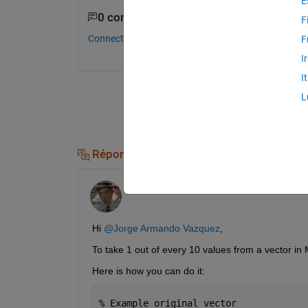
E
0 commentaires
F
Connectez-vous pour commenter.
F
I
I
L
Réponses (1)
Manikanta Aditya
le 10 Juil 2024
Hi 
@Jorge Armando Vazquez
,
To take 1 out of every 10 values from a vector i
Here is how you can do it:
% Example original vector