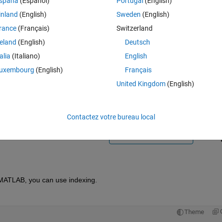
spaña
(Español)
Portugal
(English)
inland
(English)
Sweden
(English)
rance
(Français)
Switzerland
reland
(English)
Deutsch
talia
(Italiano)
English
Connectez-vous pour répondre à cette q
uxembourg
(English)
Français
United Kingdom
(English)
Partager
Connectez-vous pour suivre l
Contactez votre bureau local
Ran in:
1 vote
Ouvrir dans MATLAB Online
n MATLAB, you can use indexing.
Theme