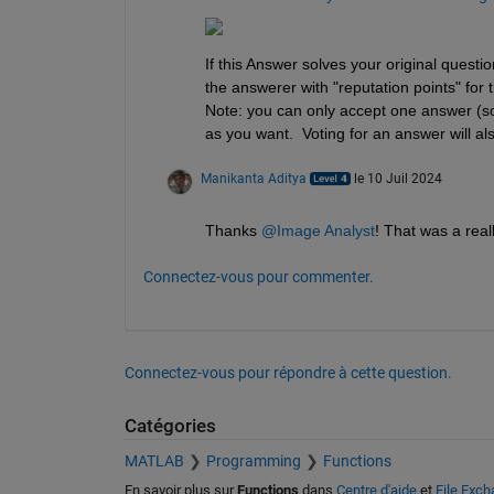
If this Answer solves your original questi
the answerer with "reputation points" for t
Note: you can only accept one answer (so 
as you want.  Voting for an answer will al
Manikanta Aditya
le 10 Juil 2024
Thanks 
@Image Analyst
! That was a real
Connectez-vous pour commenter.
Connectez-vous pour répondre à cette question.
Catégories
MATLAB
Programming
Functions
En savoir plus sur
Functions
dans
Centre d'aide
et
File Exc