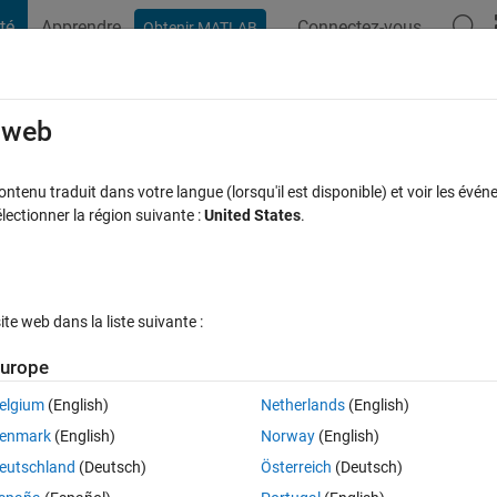
té
Apprendre
Connectez-vous
Obtenir MATLAB
t Playground
Discussions
Compétitions
Blogs
Publication
rcourir
FAQ MATLAB
Plus
e web
alues ​​from a vector?
tenu traduit dans votre langue (lorsqu'il est disponible) et voir les événe
ctionner la région suivante :
United States
.
Mise à jour 10 Juil 2024
éponse
21 Vues (30 jours)
e web dans la liste suivante :
Afficher commentaires plus
urope
elgium
(English)
Netherlands
(English)
0 votes
enmark
(English)
Norway
(English)
king with, it has more than 10,000 elements, but I just need to know the 
eutschland
(Deutsch)
Österreich
(Deutsch)
ry 10 values ​​to graph it, could you suggest a way to obtain it please?