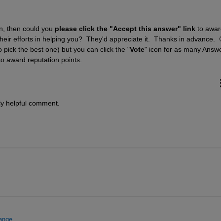
on, then could you 
please click the "Accept this answer" link
 to awar
heir efforts in helping you?  They'd appreciate it.  Thanks in advance.  🙂
pick the best one) but you can click the "
Vote
" icon for as many Answe
so award reputation points.
ly helpful comment. 
hange