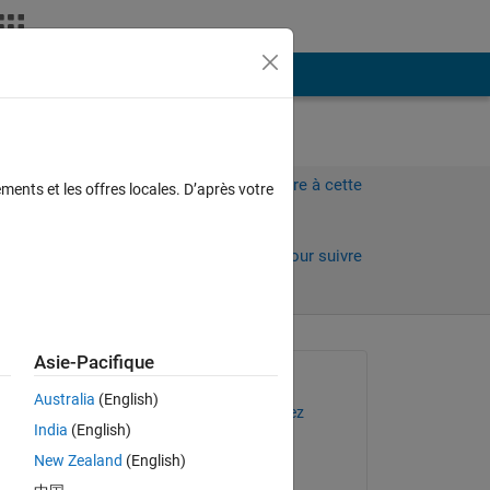
Plus
Connectez-vous pour répondre à cette
ments et les offres locales. D’après votre
question.
Partager
Connectez-vous pour suivre
l’activité
 anciens
Asie-Pacifique
Question posée :
Australia
(English)
Jorge Armando Vazquez
India
(English)
le 10 Juil 2024
New Zealand
(English)
Commenté :