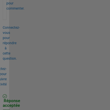
pour
commenter.
Connectez-
vous
pour
répondre
à
cette
question.
tez-
pour
uivre
tivité
Réponse
acceptée