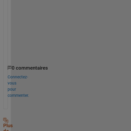
S
e
b
a
s
t
i
a
n
0 commentaires
Connectez-
vous
pour
commenter.
Plus