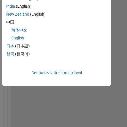
India
(English)
New Zealand
(English)
中国
H
简体中文
e
l
English
l
日本
(日本語)
o
한국
(한국어)
,
T
Contactez votre bureau local
h
e 
f
o
l
l
o
w
i