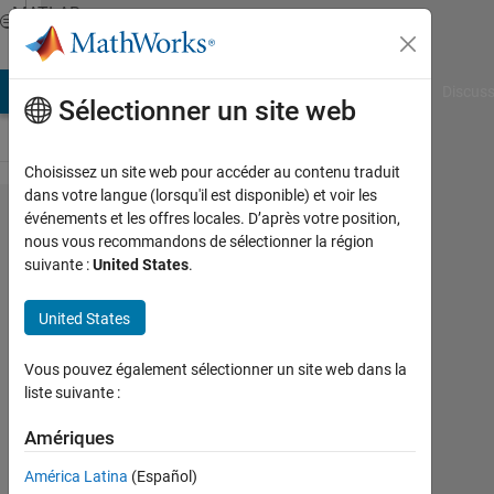
Passer au contenu
MATLAB
Answers
AB Answers
File Exchange
Cody
AI Chat Playground
Discuss
Sélectionner un site web
Choisissez un site web pour accéder au contenu traduit
dans votre langue (lorsqu'il est disponible) et voir les
Random
événements et les offres locales. D’après votre position,
nous vous recommandons de sélectionner la région
Stream
suivante :
United States
.
and
mt19937ar
United States
with seed
Vous pouvez également sélectionner un site web dans la
liste suivante :
DM
Amériques
27
Avr
América Latina
(Español)
2015