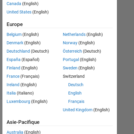
Canada
(English)
2
Réponses
United States
(English)
Europe
Réponse
acceptée
Belgium
(English)
Netherlands
(English)
Denmark
(English)
Norway
(English)
Mise
à
Deutschland
(Deutsch)
Österreich
(Deutsch)
jour
España
(Español)
Portugal
(English)
11
Finland
(English)
Sweden
(English)
Août
France
(Français)
Switzerland
2021
4 Vues
Ireland
(English)
Deutsch
(30 jours)
Italia
(Italiano)
English
Luxembourg
(English)
Français
United Kingdom
(English)
Asie-Pacifique
Australia
(English)