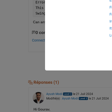
E
Error 
using matlab.internal.indentcode
F
This 
feature is not supported because:
Swing 
is not currently available.
F
I
Can anybody help me ?
I
0 commentaires
L
Connectez-vous pour commenter.
Réponses (1)
Ayush Modi
le 21 Juil 2024
Modifié(e) :
Ayush Modi
le 21 Juil 2024
Hi Gourav,