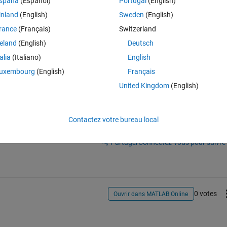
spaña
(Español)
Portugal
(English)
Legacy
inland
(English)
Sweden
(English)
rance
(Français)
Switzerland
reland
(English)
Deutsch
talia
(Italiano)
English
uxembourg
(English)
Français
United Kingdom
(English)
Contactez votre bureau local
Connectez-vous pour répondre à cette q
Partager
Connectez-vous pour suivre l
0 votes
Ouvrir dans MATLAB Online