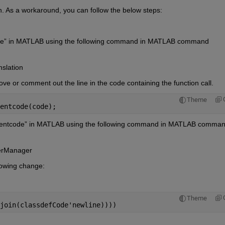
. As a workaround, you can follow the below steps:
dentcode” in MATLAB using the following command in MATLAB command 
nslation
emove or comment out the line in the code containing the function call.
Theme
entcode(code);
to “indentcode” in MATLAB using the following command in MATLAB comman
ayerManager
lowing change:  
Theme
join(classdefCode'newline))))