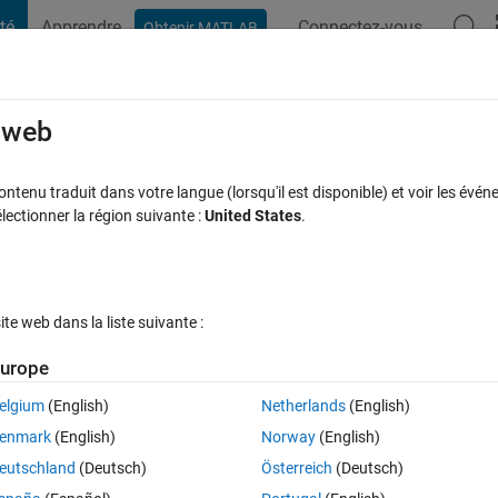
té
Apprendre
Connectez-vous
Obtenir MATLAB
t Playground
Discussions
Compétitions
Blogs
Publication
rcourir
FAQ MATLAB
Plus
e web
lable error"
tenu traduit dans votre langue (lorsqu'il est disponible) et voir les événe
ctionner la région suivante :
United States
.
ur 21 Juil 2024
8 Vues (30 jours)
e web dans la liste suivante :
urope
elgium
(English)
Netherlands
(English)
0 votes
Ouvrir dans MATLAB Online
enmark
(English)
Norway
(English)
ortONNXNetwork function I am getting the following error:
eutschland
(Deutsch)
Österreich
(Deutsch)
Theme