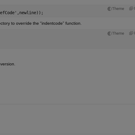
Theme
efCode',newline));
irectory to override the “indentcode” function.    
Theme
version.