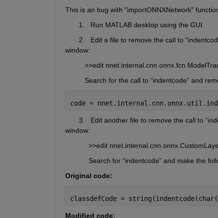
This is an bug with "importONNXNetwork" function
       1.   Run MATLAB desktop using the GUI.
       2.   Edit a file to remove the call to “in
window:    
          >>edit nnet.internal.cnn.onnx.fcn.ModelTra
          Search for the call to “indentcode” and r
code = nnet.internal.cnn.onnx.util.ind
       3.   Edit another file to remove the call 
window:   
            >>edit nnet.internal.cnn.onnx.CustomL
            Search for “indentcode” and make the fol
Original code:
classdefCode = string(indentcode(char(
Modified code: