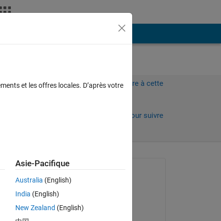
Plus
Connectez-vous pour répondre à cette
ments et les offres locales. D’après votre
question.
Partager
Connectez-vous pour suivre
l’activité
Asie-Pacifique
Question posée :
Australia
(English)
Gourav
India
(English)
le 21 Juil 2024
New Zealand
(English)
Modifié(e) :
Copy