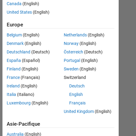
using
Canada
(English)
MATLAB
United States
(English)
image
Europe
processing
Belgium
(English)
Netherlands
(English)
Denmark
(English)
Norway
(English)
Yashlin
Deutschland
(Deutsch)
Österreich
(Deutsch)
Naidoo
España
(Español)
Portugal
(English)
29
Avr
Finland
(English)
Sweden
(English)
2015
France
(Français)
Switzerland
0
Ireland
(English)
Deutsch
Réponses
Italia
(Italiano)
English
Mise
Luxembourg
(English)
Français
à
United Kingdom
(English)
jour
29
Asie-Pacifique
Avr
Australia
(English)
2015