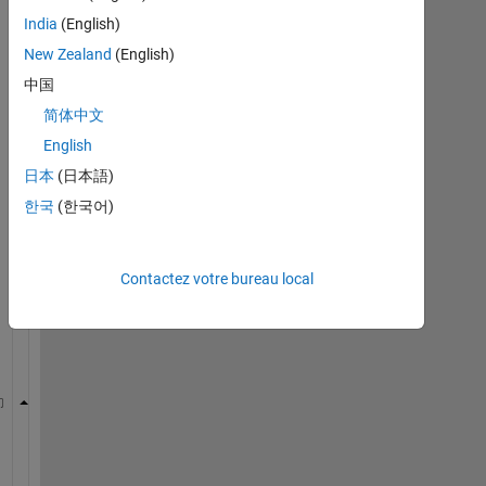
India
(English)
New Zealand
(English)
中国
简体中文
I 
h
English
a
日本
(日本語)
v
한국
(한국어)
e 
a 
v
e
Contactez votre bureau local
c
t
o
r
 norma=[1.087,0.047,0,0.35]
A