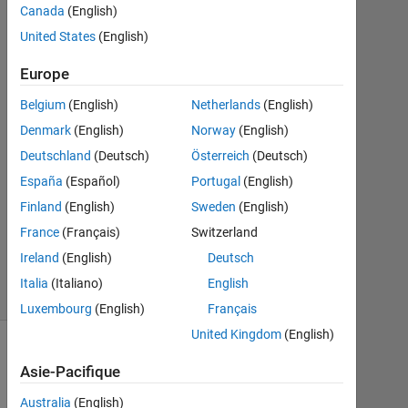
Canada
(English)
2015
2
United States
(English)
Réponses
Europe
Réponse
Belgium
(English)
Netherlands
(English)
acceptée
Denmark
(English)
Norway
(English)
Mise
Deutschland
(Deutsch)
Österreich
(Deutsch)
à
España
(Español)
Portugal
(English)
jour
Finland
(English)
Sweden
(English)
1
France
(Français)
Switzerland
Mai
2015
Ireland
(English)
Deutsch
19 Vues
Italia
(Italiano)
English
(30 jours)
Luxembourg
(English)
Français
United Kingdom
(English)
Asie-Pacifique
Australia
(English)