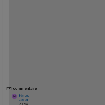
b
e 
y
o
u
r 
v
i
d
e
o 
h
e
r
e
.
1 commentaire
Edmond
Geraud
le 1 Mai