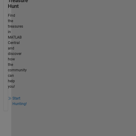
Treasure
Hunt
Find
the
treasures
in
MATLAB
Central
and
discover
how
the
community
can
help
you!
Start
Hunting!