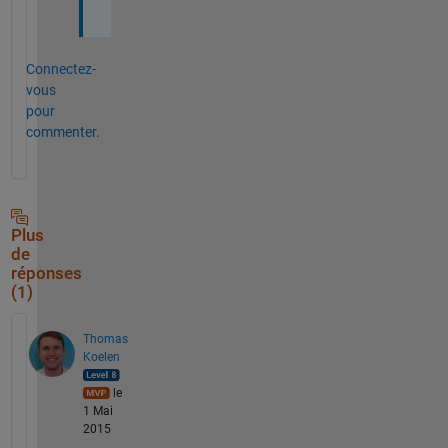
!
Connectez-
vous
pour
commenter.
Plus
de
réponses
(1)
Thomas
Koelen
le
1 Mai
2015