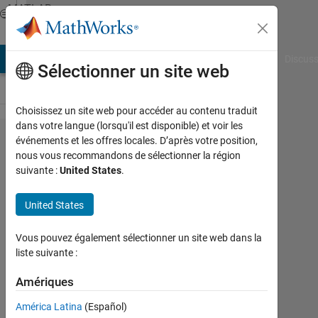
Passer au contenu
MATLAB
Answers
AB Answers
File Exchange
Cody
AI Chat Playground
Discuss
Sélectionner un site web
Choisissez un site web pour accéder au contenu traduit
dans votre langue (lorsqu'il est disponible) et voir les
How
événements et les offres locales. D’après votre position,
nous vous recommandons de sélectionner la région
can I
suivante :
United States
.
sort
Images
United States
?
Vous pouvez également sélectionner un site web dans la
liste suivante :
Edmond
Geraud
Amériques
1
América Latina
(Español)
Mai