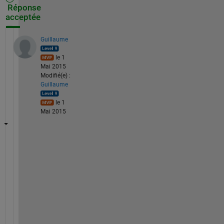
Réponse
acceptée
Guillaume
le 1
Mai 2015
Modifié(e) :
Guillaume
le 1
Mai 2015
U
s
e 
t
h
e 
s