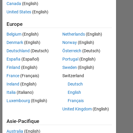
this within
Canada
(English)
my while
United States
(English)
loop?
Europe
Belgium
(English)
Netherlands
(English)
Tank
Denmark
(English)
Norway
(English)
1
Deutschland
(Deutsch)
Österreich
(Deutsch)
Mai
2015
España
(Español)
Portugal
(English)
2
Finland
(English)
Sweden
(English)
Réponses
France
(Français)
Switzerland
Ireland
(English)
Deutsch
Réponse
acceptée
Italia
(Italiano)
English
Luxembourg
(English)
Français
Mise
United Kingdom
(English)
à
jour
Asie-Pacifique
1
Mai
Australia
(English)