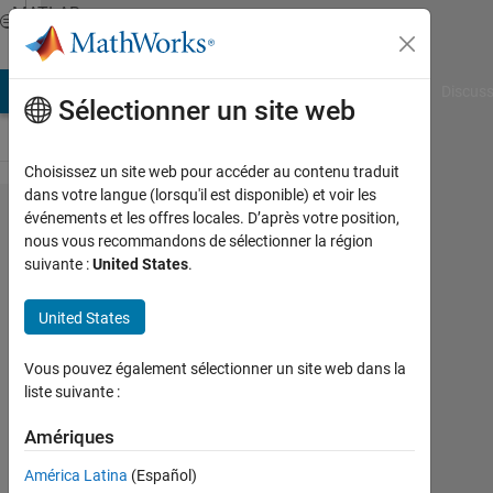
Passer au contenu
MATLAB
Answers
AB Answers
File Exchange
Cody
AI Chat Playground
Discuss
Sélectionner un site web
Choisissez un site web pour accéder au contenu traduit
dans votre langue (lorsqu'il est disponible) et voir les
Network
événements et les offres locales. D’après votre position,
nous vous recommandons de sélectionner la région
doesn't
suivante :
United States
.
work on
test
United States
image
Vous pouvez également sélectionner un site web dans la
liste suivante :
Mario
Amériques
20
Août
América Latina
(Español)
2024