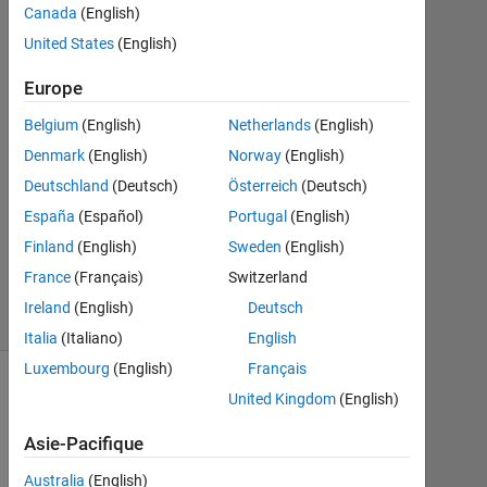
20
Canada
(English)
Août
United States
(English)
2024
1
Europe
Réponse
Belgium
(English)
Netherlands
(English)
Mise
Denmark
(English)
Norway
(English)
à
Deutschland
(Deutsch)
Österreich
(Deutsch)
jour
España
(Español)
Portugal
(English)
19
Finland
(English)
Sweden
(English)
Sep
2024
France
(Français)
Switzerland
26 Vues
Ireland
(English)
Deutsch
(30 jours)
Italia
(Italiano)
English
Luxembourg
(English)
Français
United Kingdom
(English)
Asie-Pacifique
Australia
(English)