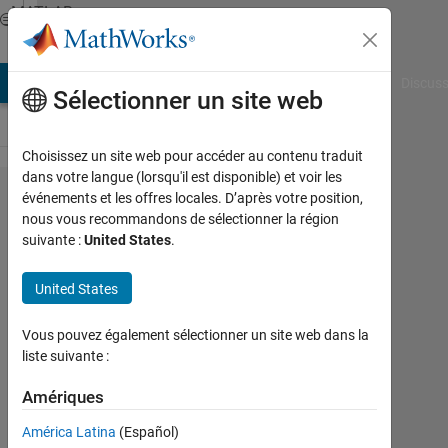
Passer au contenu
MATLAB
Answers
AB Answers
File Exchange
Cody
AI Chat Playground
Discuss
Sélectionner un site web
Choisissez un site web pour accéder au contenu traduit
dans votre langue (lorsqu'il est disponible) et voir les
Example
événements et les offres locales. D’après votre position,
nous vous recommandons de sélectionner la région
of a
suivante :
United States
.
Device
Driver
United States
integrated
Vous pouvez également sélectionner un site web dans la
in
liste suivante :
Simulink
Amériques
using a
Custom
América Latina
(Español)