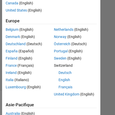
Canada
(English)
Bera
27
United States
(English)
Août
2024
Europe
1
Belgium
(English)
Netherlands
(English)
Réponse
Denmark
(English)
Norway
(English)
Mise
Deutschland
(Deutsch)
Österreich
(Deutsch)
à
España
(Español)
Portugal
(English)
jour
Finland
(English)
Sweden
(English)
2
France
(Français)
Switzerland
Sep
2024
Ireland
(English)
Deutsch
6 Vues
Italia
(Italiano)
English
(30 jours)
Luxembourg
(English)
Français
United Kingdom
(English)
Asie-Pacifique
Australia
(English)