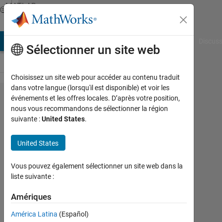
Passer au contenu
MATLAB
Answers
AB Answers
File Exchange
Cody
AI Chat Playground
Discuss
Sélectionner un site web
Choisissez un site web pour accéder au contenu traduit
dans votre langue (lorsqu'il est disponible) et voir les
How to
événements et les offres locales. D’après votre position,
nous vous recommandons de sélectionner la région
use a
suivante :
United States
.
custom
simscape
United States
battery
Vous pouvez également sélectionner un site web dans la
model
liste suivante :
block in
Amériques
battery
builder
América Latina
(Español)