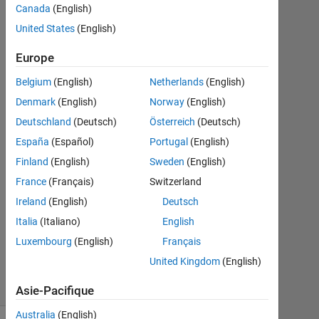
app?
Canada
(English)
United States
(English)
Soham
Europe
Dange
28
Belgium
(English)
Netherlands
(English)
Août
Denmark
(English)
Norway
(English)
2024
Deutschland
(Deutsch)
Österreich
(Deutsch)
2
España
(Español)
Portugal
(English)
Réponses
Finland
(English)
Sweden
(English)
Mise
France
(Français)
Switzerland
à
Ireland
(English)
Deutsch
jour
Italia
(Italiano)
English
10
Sep
Luxembourg
(English)
Français
2024
United Kingdom
(English)
38 Vues
(30 jours)
Asie-Pacifique
Australia
(English)