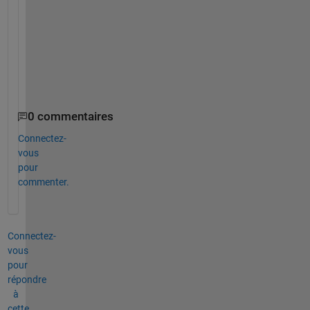
d
e
r 
a
p
p
?
0 commentaires
Connectez-
vous
pour
commenter.
Connectez-
vous
pour
répondre
à
cette