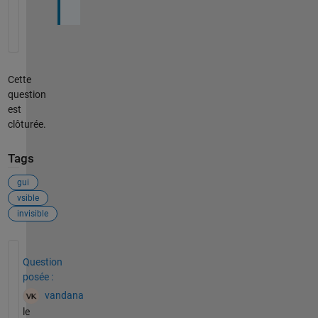
Cette
question
est
clôturée.
Tags
gui
vsible
invisible
Voir également
Question
posée :
vandana
le