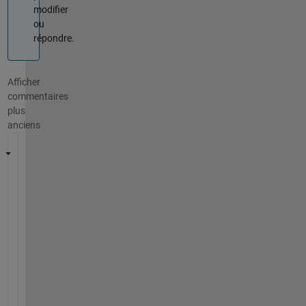
modifier
ou
répondre.
Afficher
commentaires
plus
anciens
I 
a
m 
t
r
i
n
g 