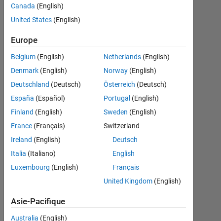
once
Canada
(English)
key
United States
(English)
(like
Europe
"Esc")
Belgium
(English)
Netherlands
(English)
pressed
Denmark
(English)
Norway
(English)
or
Deutschland
(Deutsch)
Österreich
(Deutsch)
mouse
España
(Español)
Portugal
(English)
clicked
Finland
(English)
Sweden
(English)
on any
France
(Français)
Switzerland
where
Ireland
(English)
Deutsch
on the
Italia
(Italiano)
English
screen.
Luxembourg
(English)
Français
United Kingdom
(English)
vandana
Asie-Pacifique
4
Mai
Australia
(English)