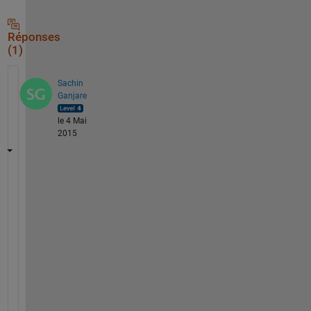
Réponses
(1)
Sachin
Ganjare
le 4 Mai
2015
Y
o
u 
c
a
n 
u
s