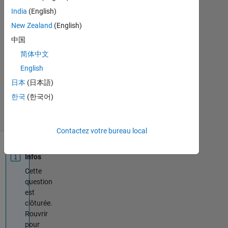
2015
India
(English)
1
New Zealand
(English)
Réponse
Mise
中国
à
简体中文
jour
English
20
日本
(日本語)
Août
2021
한국
(한국어)
5 Vues
(30 jours)
Contactez votre bureau local
Infos
Cette
question
est
clôturée.
Rouvrir
pour