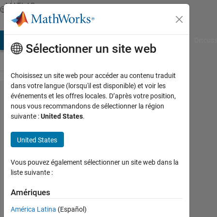
Passer au contenu
MATLAB
Answers
AB Answers
File Exchange
Cody
AI Chat Playground
Discuss
Sélectionner un site web
Choisissez un site web pour accéder au contenu traduit
dans votre langue (lorsqu'il est disponible) et voir les
I am
événements et les offres locales. D’après votre position,
nous vous recommandons de sélectionner la région
tring to
suivante :
United States
.
build
GUI . i
United States
want to
Vous pouvez également sélectionner un site web dans la
make
liste suivante :
the
Amériques
panel
invisible
América Latina
(Español)